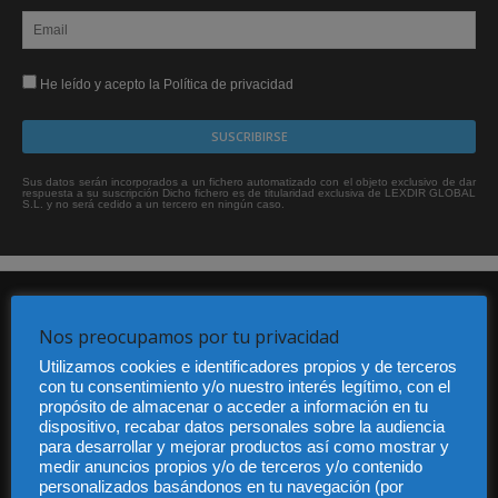
He leído y acepto la Política de privacidad
Sus datos serán incorporados a un fichero automatizado con el objeto exclusivo de dar
respuesta a su suscripción Dicho fichero es de titularidad exclusiva de LEXDIR GLOBAL
S.L. y no será cedido a un tercero en ningún caso.
Nos preocupamos por tu privacidad
Utilizamos cookies e identificadores propios y de terceros
con tu consentimiento y/o nuestro interés legítimo, con el
propósito de almacenar o acceder a información en tu
Audiencia y Publicidad
dispositivo, recabar datos personales sobre la audiencia
Quiénes somos
para desarrollar y mejorar productos así como mostrar y
medir anuncios propios y/o de terceros y/o contenido
Legal
personalizados basándonos en tu navegación (por
Privacidad