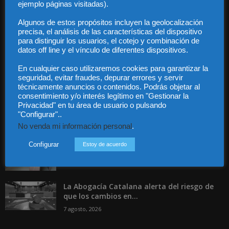
ejemplo páginas visitadas).
Contacto
Guía Colaboradores
Algunos de estos propósitos incluyen la geolocalización
precisa, el análisis de las características del dispositivo
para distinguir los usuarios, el cotejo y combinación de
datos off line y el vínculo de diferentes dispositivos.
Contáctanos:
info@diariojuridico.com
En cualquier caso utilizaremos cookies para garantizar la
seguridad, evitar fraudes, depurar errores y servir
técnicamente anuncios o contenidos. Podrás objetar al
consentimiento y/o interés legítimo en "Gestionar la
Privacidad" en tu área de usuario o pulsando
"Configurar"..
Incluso más noticias
No venda mi información personal
.
Especialización total: por qué TBF Abogados
Configurar
Estoy de acuerdo
es el referente en derecho...
7 agosto, 2026
La Abogacía Catalana alerta del riesgo de
que los cambios en...
7 agosto, 2026