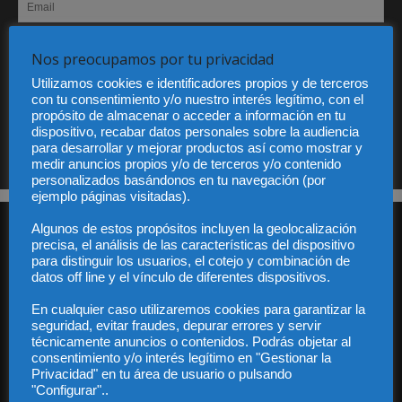
He leído y acepto la Política de privacidad
Nos preocupamos por tu privacidad
Utilizamos cookies e identificadores propios y de terceros
con tu consentimiento y/o nuestro interés legítimo, con el
propósito de almacenar o acceder a información en tu
Sus datos serán incorporados a un fichero automatizado con el objeto exclusivo de dar
dispositivo, recabar datos personales sobre la audiencia
respuesta a su suscripción Dicho fichero es de titularidad exclusiva de LEXDIR GLOBAL
para desarrollar y mejorar productos así como mostrar y
S.L. y no será cedido a un tercero en ningún caso.
medir anuncios propios y/o de terceros y/o contenido
personalizados basándonos en tu navegación (por
ejemplo páginas visitadas).
Algunos de estos propósitos incluyen la geolocalización
precisa, el análisis de las características del dispositivo
para distinguir los usuarios, el cotejo y combinación de
datos off line y el vínculo de diferentes dispositivos.
En cualquier caso utilizaremos cookies para garantizar la
Audiencia y Publicidad
seguridad, evitar fraudes, depurar errores y servir
Quiénes somos
técnicamente anuncios o contenidos. Podrás objetar al
consentimiento y/o interés legítimo en "Gestionar la
Legal
Privacidad" en tu área de usuario o pulsando
Privacidad
"Configurar"..
Contacto