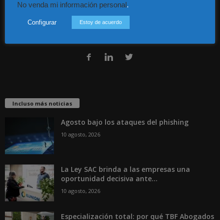
No venda mi información personal
.
Guía Colaboradores
Configurar
Estoy de acuerdo
Contáctanos:
info@diariojuridico.com
Incluso más noticias
Agosto bajo los ataques del phishing
10 agosto, 2026
La Ley SAC brinda a las empresas una
oportunidad decisiva ante...
10 agosto, 2026
Especialización total: por qué TBF Abogados