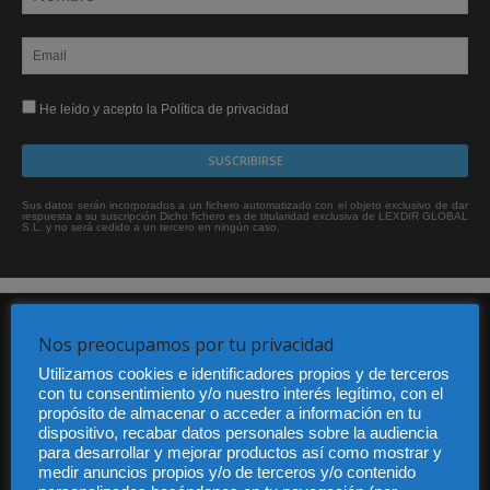
He leído y acepto la Política de privacidad
Sus datos serán incorporados a un fichero automatizado con el objeto exclusivo de dar
respuesta a su suscripción Dicho fichero es de titularidad exclusiva de LEXDIR GLOBAL
S.L. y no será cedido a un tercero en ningún caso.
Nos preocupamos por tu privacidad
Utilizamos cookies e identificadores propios y de terceros
con tu consentimiento y/o nuestro interés legítimo, con el
propósito de almacenar o acceder a información en tu
dispositivo, recabar datos personales sobre la audiencia
Audiencia y Publicidad
para desarrollar y mejorar productos así como mostrar y
Quiénes somos
medir anuncios propios y/o de terceros y/o contenido
Legal