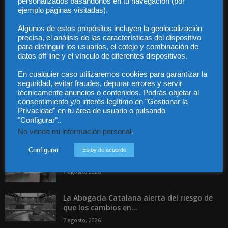
personalizados basándonos en tu navegación (por
Privacidad
ejemplo páginas visitadas).
Contacto
Algunos de estos propósitos incluyen la geolocalización
Guía Colaboradores
precisa, el análisis de las características del dispositivo
para distinguir los usuarios, el cotejo y combinación de
datos off line y el vínculo de diferentes dispositivos.
Contáctanos:
info@diariojuridico.com
En cualquier caso utilizaremos cookies para garantizar la
seguridad, evitar fraudes, depurar errores y servir
técnicamente anuncios o contenidos. Podrás objetar al
consentimiento y/o interés legítimo en "Gestionar la
Privacidad" en tu área de usuario o pulsando
"Configurar"..
Incluso más noticias
No venda mi información personal
.
Especialización total: por qué TBF Abogados
Configurar
Estoy de acuerdo
es el referente en derecho...
7 agosto, 2026
La Abogacía Catalana alerta del riesgo de
que los cambios en...
7 agosto, 2026