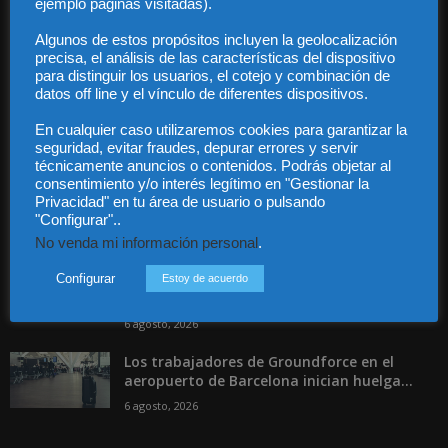
ejemplo páginas visitadas).
Contacto
Guía Colaboradores
Algunos de estos propósitos incluyen la geolocalización
precisa, el análisis de las características del dispositivo
para distinguir los usuarios, el cotejo y combinación de
Contáctanos:
info@diariojuridico.com
datos off line y el vínculo de diferentes dispositivos.
En cualquier caso utilizaremos cookies para garantizar la
seguridad, evitar fraudes, depurar errores y servir
técnicamente anuncios o contenidos. Podrás objetar al
consentimiento y/o interés legítimo en "Gestionar la
Privacidad" en tu área de usuario o pulsando
"Configurar"..
Incluso más noticias
No venda mi información personal
.
Las empresas se exponen a
responsabilidades penales por una
Configurar
Estoy de acuerdo
prevención deficiente...
6 agosto, 2026
Los trabajadores de Groundforce en el
aeropuerto de Barcelona inician huelga...
6 agosto, 2026