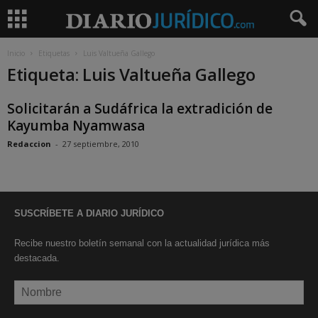
Inicio
Etiquetas
Luis Valtueña Gallego
Etiqueta: Luis Valtueña Gallego
Solicitarán a Sudáfrica la extradición de
Kayumba Nyamwasa
Redaccion
-
27 septiembre, 2010
SUSCRÍBETE A DIARIO JURÍDICO
Recibe nuestro boletín semanal con la actualidad jurídica más
destacada.