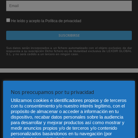
He leído y acepto la Política de privacidad
Sus datos serán incorporados a un fichero automatizado con el objeto exclusivo de dar
respuesta a su suscripción Dicho fichero es de titularidad exclusiva de LEXDIR GLOBAL
S.L. y no será cedido a un tercero en ningún caso.
Nos preocupamos por tu privacidad
Utilizamos cookies e identificadores propios y de terceros
con tu consentimiento y/o nuestro interés legítimo, con el
propósito de almacenar o acceder a información en tu
Audiencia y Publicidad
dispositivo, recabar datos personales sobre la audiencia
Quiénes somos
para desarrollar y mejorar productos así como mostrar y
Legal
medir anuncios propios y/o de terceros y/o contenido
Privacidad
personalizados basándonos en tu navegación (por