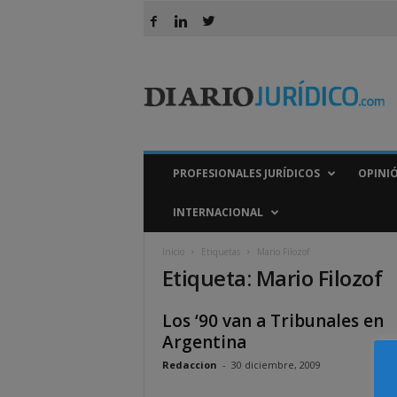
D
i
a
r
i
o
J
PROFESIONALES JURÍDICOS
OPINI
u
r
INTERNACIONAL
í
d
Inicio
Etiquetas
Mario Filozof
i
Etiqueta: Mario Filozof
c
o
Los ‘90 van a Tribunales en
Argentina
Redaccion
-
30 diciembre, 2009