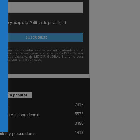
leído y acepto la Política de privacidad
tos serán incorporados a un fichero automatizado con el
exclusivo de dar respuesta a su suscripción Dicho fichero
titularidad exclusiva de LEXDIR GLOBAL S.L. y no será
 a un tercero en ningún caso.
egoría popular
7412
lidad
5572
ación y jurisprudencia
3498
ón
1413
dos y procuradores