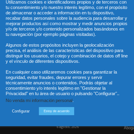
Utilizamos cookies e identificadores propios y de terceros con
tu consentimiento y/o nuestro interés legítimo, con el propósito
de almacenar o acceder a información en tu dispositivo,
recabar datos personales sobre la audiencia para desarrollar y
He 
mejorar productos así como mostrar y medir anuncios propios
y/o de terceros y/o contenido personalizados basándonos en
tu navegación (por ejemplo páginas visitadas).
Algunos de estos propósitos incluyen la geolocalización
Sus da
precisa, el análisis de las características del dispositivo para
objeto 
es de 
distinguir los usuarios, el cotejo y combinación de datos off line
cedido
y el vínculo de diferentes dispositivos.
En cualquier caso utilizaremos cookies para garantizar la
seguridad, evitar fraudes, depurar errores y servir
técnicamente anuncios o contenidos. Podrás objetar al
consentimiento y/o interés legítimo en "Gestionar la
Incluso más noticias
Cat
Privacidad" en tu área de usuario o pulsando "Configurar"..
No venda mi información personal
.
Actua
Las empresas se exponen a
responsabilidades penales
Legisl
Configurar
Estoy de acuerdo
por una prevención
deficiente...
Opini
6 agosto, 2026
Aboga