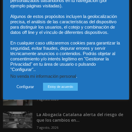
personalizados basándonos en tu navegación (por
Privacidad
ejemplo páginas visitadas).
Contacto
Algunos de estos propósitos incluyen la geolocalización
Guía Colaboradores
precisa, el análisis de las características del dispositivo
para distinguir los usuarios, el cotejo y combinación de
datos off line y el vínculo de diferentes dispositivos.
Contáctanos:
info@diariojuridico.com
En cualquier caso utilizaremos cookies para garantizar la
seguridad, evitar fraudes, depurar errores y servir
técnicamente anuncios o contenidos. Podrás objetar al
consentimiento y/o interés legítimo en "Gestionar la
Privacidad" en tu área de usuario o pulsando
"Configurar"..
Incluso más noticias
No venda mi información personal
.
Especialización total: por qué TBF Abogados
Configurar
Estoy de acuerdo
es el referente en derecho...
7 agosto, 2026
La Abogacía Catalana alerta del riesgo de
que los cambios en...
7 agosto, 2026