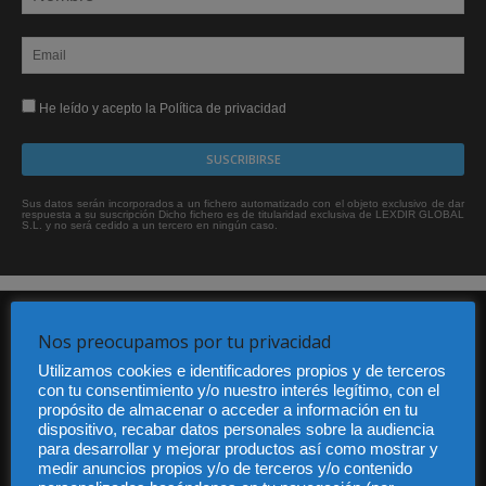
He leído y acepto la Política de privacidad
Sus datos serán incorporados a un fichero automatizado con el objeto exclusivo de dar
respuesta a su suscripción Dicho fichero es de titularidad exclusiva de LEXDIR GLOBAL
S.L. y no será cedido a un tercero en ningún caso.
Nos preocupamos por tu privacidad
Utilizamos cookies e identificadores propios y de terceros
con tu consentimiento y/o nuestro interés legítimo, con el
propósito de almacenar o acceder a información en tu
dispositivo, recabar datos personales sobre la audiencia
Audiencia y Publicidad
para desarrollar y mejorar productos así como mostrar y
Quiénes somos
medir anuncios propios y/o de terceros y/o contenido
Legal