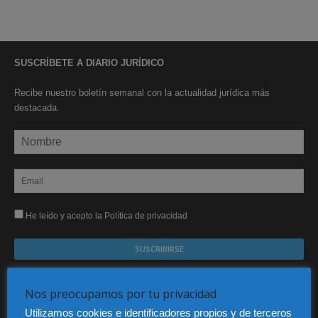
SUSCRÍBETE A DIARIO JURÍDICO
Recibe nuestro boletín semanal con la actualidad jurídica más
destacada.
He leído y acepto la Política de privacidad
Sus datos serán incorporados a un fichero automatizado con el objeto exclusivo de dar
respuesta a su suscripción Dicho fichero es de titularidad exclusiva de LEXDIR GLOBAL
Nos preocupamos por tu privacidad
S.L. y no será cedido a un tercero en ningún caso.
Utilizamos cookies e identificadores propios y de terceros