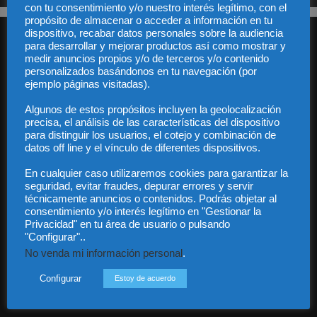
con tu consentimiento y/o nuestro interés legítimo, con el
propósito de almacenar o acceder a información en tu
dispositivo, recabar datos personales sobre la audiencia
para desarrollar y mejorar productos así como mostrar y
medir anuncios propios y/o de terceros y/o contenido
personalizados basándonos en tu navegación (por
ejemplo páginas visitadas).
Algunos de estos propósitos incluyen la geolocalización
Audiencia y Publicidad
precisa, el análisis de las características del dispositivo
Quiénes somos
para distinguir los usuarios, el cotejo y combinación de
Legal
datos off line y el vínculo de diferentes dispositivos.
Privacidad
Contacto
En cualquier caso utilizaremos cookies para garantizar la
Guía Colaboradores
seguridad, evitar fraudes, depurar errores y servir
técnicamente anuncios o contenidos. Podrás objetar al
consentimiento y/o interés legítimo en "Gestionar la
Privacidad" en tu área de usuario o pulsando
Contáctanos:
info@diariojuridico.com
"Configurar"..
No venda mi información personal
.
Configurar
Estoy de acuerdo