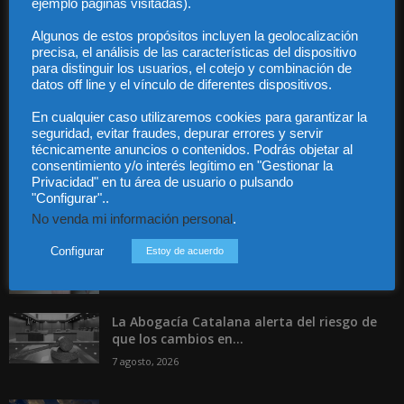
ejemplo páginas visitadas).
Contacto
Guía Colaboradores
Algunos de estos propósitos incluyen la geolocalización
precisa, el análisis de las características del dispositivo
para distinguir los usuarios, el cotejo y combinación de
Contáctanos:
info@diariojuridico.com
datos off line y el vínculo de diferentes dispositivos.
En cualquier caso utilizaremos cookies para garantizar la
seguridad, evitar fraudes, depurar errores y servir
técnicamente anuncios o contenidos. Podrás objetar al
consentimiento y/o interés legítimo en "Gestionar la
Privacidad" en tu área de usuario o pulsando
"Configurar"..
Incluso más noticias
No venda mi información personal
.
Especialización total: por qué TBF Abogados
es el referente en derecho...
Configurar
Estoy de acuerdo
7 agosto, 2026
La Abogacía Catalana alerta del riesgo de
que los cambios en...
7 agosto, 2026