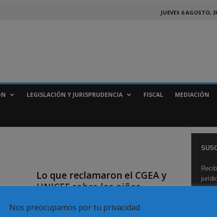
JUEVES 6 AGOSTO, 2
ÓN
LEGISLACIÓN Y JURISPRUDENCIA
FISCAL
MEDIACIÓN
SUSC
Recib
U
Lo que reclamaron el CGEA y
juríd
UNICEF sobre los niños
extranjeros...
Nos preocupamos por tu privacidad
Redaccion
-
28 septiembre, 2009