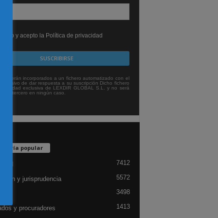
leído y acepto la Política de privacidad
tos serán incorporados a un fichero automatizado con el
exclusivo de dar respuesta a su suscripción Dicho fichero
titularidad exclusiva de LEXDIR GLOBAL S.L. y no será
 a un tercero en ningún caso.
egoría popular
7412
lidad
5572
ación y jurisprudencia
3498
ón
1413
dos y procuradores