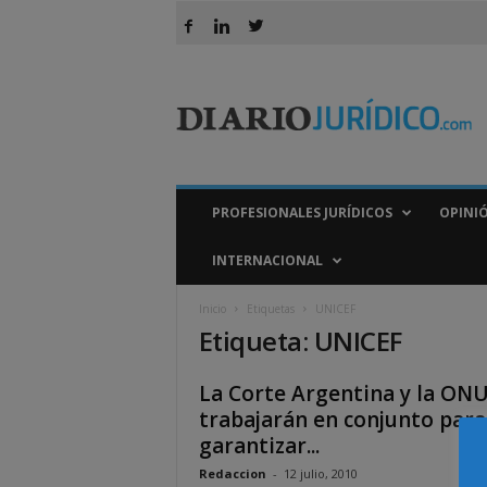
D
i
a
r
i
o
J
PROFESIONALES JURÍDICOS
OPINI
u
r
INTERNACIONAL
í
d
Inicio
Etiquetas
UNICEF
i
Etiqueta: UNICEF
c
o
La Corte Argentina y la ON
trabajarán en conjunto para
garantizar...
Redaccion
-
12 julio, 2010