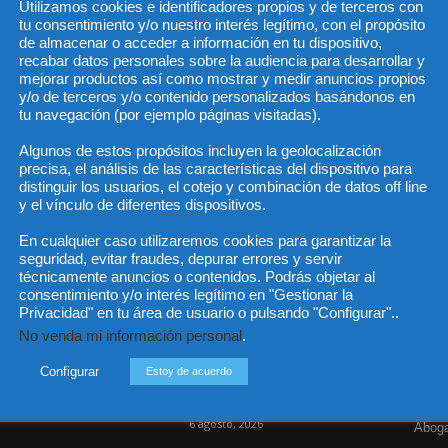
Utilizamos cookies e identificadores propios y de terceros con
tu consentimiento y/o nuestro interés legítimo, con el propósito
de almacenar o acceder a información en tu dispositivo,
recabar datos personales sobre la audiencia para desarrollar y
He 
mejorar productos así como mostrar y medir anuncios propios
y/o de terceros y/o contenido personalizados basándonos en
tu navegación (por ejemplo páginas visitadas).
Algunos de estos propósitos incluyen la geolocalización
Sus da
precisa, el análisis de las características del dispositivo para
objeto 
es de 
distinguir los usuarios, el cotejo y combinación de datos off line
cedido
y el vínculo de diferentes dispositivos.
En cualquier caso utilizaremos cookies para garantizar la
seguridad, evitar fraudes, depurar errores y servir
técnicamente anuncios o contenidos. Podrás objetar al
consentimiento y/o interés legítimo en "Gestionar la
Incluso más noticias
Cat
Privacidad" en tu área de usuario o pulsando "Configurar"..
No venda mi información personal
.
Actua
Las empresas se exponen a
responsabilidades penales
Legisl
Configurar
Estoy de acuerdo
por una prevención
deficiente...
Opini
6 agosto, 2026
Aboga