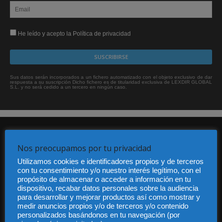
He leído y acepto la Política de privacidad
Sus datos serán incorporados a un fichero automatizado con el objeto exclusivo de dar
respuesta a su suscripción Dicho fichero es de titularidad exclusiva de LEXDIR GLOBAL
S.L. y no será cedido a un tercero en ningún caso.
Nos preocupamos por tu privacidad
Utilizamos cookies e identificadores propios y de terceros
con tu consentimiento y/o nuestro interés legítimo, con el
propósito de almacenar o acceder a información en tu
Audiencia y Publicidad
dispositivo, recabar datos personales sobre la audiencia
Quiénes somos
para desarrollar y mejorar productos así como mostrar y
Legal
medir anuncios propios y/o de terceros y/o contenido
Privacidad
personalizados basándonos en tu navegación (por