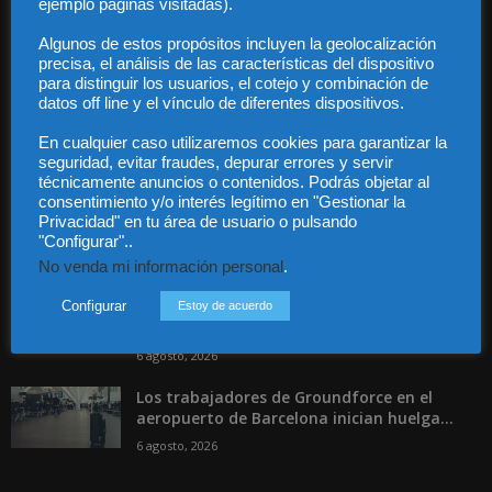
ejemplo páginas visitadas).
Contacto
Guía Colaboradores
Algunos de estos propósitos incluyen la geolocalización
precisa, el análisis de las características del dispositivo
para distinguir los usuarios, el cotejo y combinación de
Contáctanos:
info@diariojuridico.com
datos off line y el vínculo de diferentes dispositivos.
En cualquier caso utilizaremos cookies para garantizar la
seguridad, evitar fraudes, depurar errores y servir
técnicamente anuncios o contenidos. Podrás objetar al
consentimiento y/o interés legítimo en "Gestionar la
Privacidad" en tu área de usuario o pulsando
"Configurar"..
Incluso más noticias
No venda mi información personal
.
Las empresas se exponen a
responsabilidades penales por una
Configurar
Estoy de acuerdo
prevención deficiente...
6 agosto, 2026
Los trabajadores de Groundforce en el
aeropuerto de Barcelona inician huelga...
6 agosto, 2026