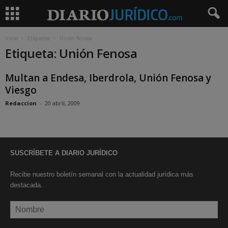
Inicio
Etiquetas
Unión Fenosa
Etiqueta: Unión Fenosa
Multan a Endesa, Iberdrola, Unión Fenosa y
Viesgo
Redaccion
-
20 abril, 2009
SUSCRÍBETE A DIARIO JURÍDICO
Recibe nuestro boletín semanal con la actualidad jurídica más
destacada.