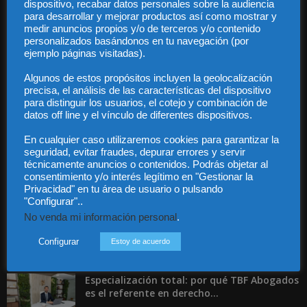
dispositivo, recabar datos personales sobre la audiencia
para desarrollar y mejorar productos así como mostrar y
medir anuncios propios y/o de terceros y/o contenido
personalizados basándonos en tu navegación (por
Audiencia y Publicidad
ejemplo páginas visitadas).
Quiénes somos
Legal
Algunos de estos propósitos incluyen la geolocalización
precisa, el análisis de las características del dispositivo
Privacidad
para distinguir los usuarios, el cotejo y combinación de
Contacto
datos off line y el vínculo de diferentes dispositivos.
Guía Colaboradores
En cualquier caso utilizaremos cookies para garantizar la
seguridad, evitar fraudes, depurar errores y servir
Contáctanos:
info@diariojuridico.com
técnicamente anuncios o contenidos. Podrás objetar al
consentimiento y/o interés legítimo en "Gestionar la
Privacidad" en tu área de usuario o pulsando
"Configurar"..
No venda mi información personal
.
Configurar
Estoy de acuerdo
Incluso más noticias
Especialización total: por qué TBF Abogados
es el referente en derecho...