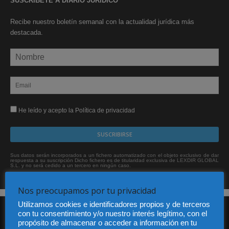
SUSCRÍBETE A DIARIO JURÍDICO
Recibe nuestro boletín semanal con la actualidad jurídica más
destacada.
He leído y acepto la Política de privacidad
Sus datos serán incorporados a un fichero automatizado con el objeto exclusivo de dar
respuesta a su suscripción Dicho fichero es de titularidad exclusiva de LEXDIR GLOBAL
S.L. y no será cedido a un tercero en ningún caso.
Nos preocupamos por tu privacidad
Utilizamos cookies e identificadores propios y de terceros
con tu consentimiento y/o nuestro interés legítimo, con el
propósito de almacenar o acceder a información en tu