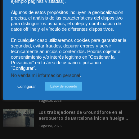
ejemplo páginas visitadas).
Contacto
Guía Colaboradores
Algunos de estos propósitos incluyen la geolocalización
precisa, el análisis de las características del dispositivo
para distinguir los usuarios, el cotejo y combinación de
Contáctanos:
info@diariojuridico.com
datos off line y el vínculo de diferentes dispositivos.
En cualquier caso utilizaremos cookies para garantizar la
seguridad, evitar fraudes, depurar errores y servir
técnicamente anuncios o contenidos. Podrás objetar al
consentimiento y/o interés legítimo en "Gestionar la
Privacidad" en tu área de usuario o pulsando
"Configurar"..
Incluso más noticias
No venda mi información personal
.
Las empresas se exponen a
responsabilidades penales por una
Configurar
Estoy de acuerdo
prevención deficiente...
6 agosto, 2026
Los trabajadores de Groundforce en el
aeropuerto de Barcelona inician huelga...
6 agosto, 2026