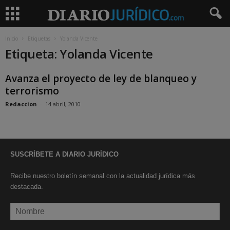
Inicio
Etiquetas
Yolanda Vicente
Etiqueta: Yolanda Vicente
Avanza el proyecto de ley de blanqueo y
terrorismo
Redaccion
-
14 abril, 2010
SUSCRÍBETE A DIARIO JURÍDICO
Recibe nuestro boletín semanal con la actualidad jurídica más
destacada.