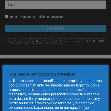
He leído y acepto la Política de privacidad
Sus datos serán incorporados a un fichero automatizado con el objeto exclusivo de dar
respuesta a su suscripción Dicho fichero es de titularidad exclusiva de LEXDIR GLOBAL
S.L. y no será cedido a un tercero en ningún caso.
Nos preocupamos por tu privacidad
Utilizamos cookies e identificadores propios y de terceros
con tu consentimiento y/o nuestro interés legítimo, con el
propósito de almacenar o acceder a información en tu
Audiencia y Publicidad
dispositivo, recabar datos personales sobre la audiencia
Quiénes somos
para desarrollar y mejorar productos así como mostrar y
Legal
medir anuncios propios y/o de terceros y/o contenido
Privacidad
personalizados basándonos en tu navegación (por