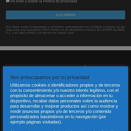
He leído y acepto la Política de privacidad
Sus datos serán incorporados a un fichero automatizado con el objeto exclusivo de dar
respuesta a su suscripción Dicho fichero es de titularidad exclusiva de LEXDIR GLOBAL
S.L. y no será cedido a un tercero en ningún caso.
Nos preocupamos por tu privacidad
Utilizamos cookies e identificadores propios y de terceros
Audiencia y Publicidad
con tu consentimiento y/o nuestro interés legítimo, con el
Quiénes somos
propósito de almacenar o acceder a información en tu
dispositivo, recabar datos personales sobre la audiencia
Legal
para desarrollar y mejorar productos así como mostrar y
Privacidad
medir anuncios propios y/o de terceros y/o contenido
Contacto
personalizados basándonos en tu navegación (por
Guía Colaboradores
ejemplo páginas visitadas).