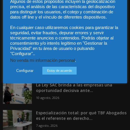
Algunos de estos propósitos incluyen la geolocalización
precisa, el análisis de las características del dispositivo
Contáctanos:
info@diariojuridico.com
para distinguir los usuarios, el cotejo y combinación de
datos off line y el vínculo de diferentes dispositivos.
En cualquier caso utilizaremos cookies para garantizar la
seguridad, evitar fraudes, depurar errores y servir
técnicamente anuncios o contenidos. Podrás objetar al
consentimiento y/o interés legítimo en "Gestionar la
Incluso más noticias
Privacidad" en tu área de usuario o pulsando
"Configurar"..
Agosto bajo los ataques del phishing
No venda mi información personal
.
10 agosto, 2026
Configurar
Estoy de acuerdo
La Ley SAC brinda a las empresas una
oportunidad decisiva ante...
10 agosto, 2026
Especialización total: por qué TBF Abogados
es el referente en derecho...
7 agosto, 2026