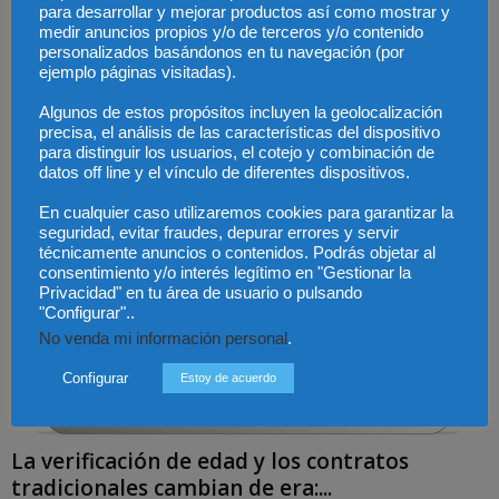
para desarrollar y mejorar productos así como mostrar y
medir anuncios propios y/o de terceros y/o contenido
El origen de los incendios de Ávila y Madrid
personalizados basándonos en tu navegación (por
ejemplo páginas visitadas).
abre el...
Redaccion DJ
-
4 agosto, 2026
Algunos de estos propósitos incluyen la geolocalización
precisa, el análisis de las características del dispositivo
para distinguir los usuarios, el cotejo y combinación de
datos off line y el vínculo de diferentes dispositivos.
En cualquier caso utilizaremos cookies para garantizar la
seguridad, evitar fraudes, depurar errores y servir
técnicamente anuncios o contenidos. Podrás objetar al
consentimiento y/o interés legítimo en "Gestionar la
Privacidad" en tu área de usuario o pulsando
"Configurar"..
No venda mi información personal
.
Configurar
Estoy de acuerdo
La verificación de edad y los contratos
tradicionales cambian de era:...