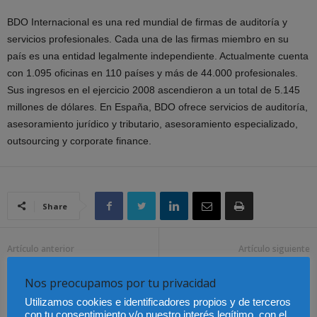
BDO Internacional es una red mundial de firmas de auditoría y
servicios profesionales. Cada una de las firmas miembro en su
país es una entidad legalmente independiente. Actualmente cuenta
con 1.095 oficinas en 110 países y más de 44.000 profesionales.
Sus ingresos en el ejercicio 2008 ascendieron a un total de 5.145
millones de dólares. En España, BDO ofrece servicios de auditoría,
asesoramiento jurídico y tributario, asesoramiento especializado,
outsourcing y corporate finance.
Share
Artículo anterior
Artículo siguiente
Cinco bancos españoles,
Se desmoronan las
Nos preocupamos por tu privacidad
entre los más solventes
ganancias de las
del planeta
constructoras
Utilizamos cookies e identificadores propios y de terceros
con tu consentimiento y/o nuestro interés legítimo, con el