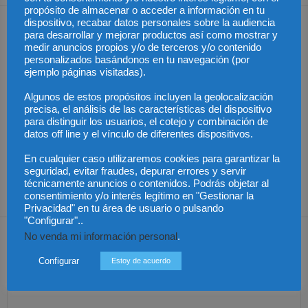
propósito de almacenar o acceder a información en tu
dispositivo, recabar datos personales sobre la audiencia
Artículos relacionados
Más del autor
para desarrollar y mejorar productos así como mostrar y
medir anuncios propios y/o de terceros y/o contenido
personalizados basándonos en tu navegación (por
ejemplo páginas visitadas).
Algunos de estos propósitos incluyen la geolocalización
AGM Abogados refuerza
precisa, el análisis de las características del dispositivo
su presencia en
para distinguir los usuarios, el cotejo y combinación de
Chambers Europe 2026
El ICAM lanza la serie
Una sentencia pionera
con nuevos
“Claves jurídicas de la
avala el despido
datos off line y el vínculo de diferentes dispositivos.
reconocimientos y
actualidad” para aportar
objetivo por ineptitud
mejoras en sus
rigor jurídico a los
sobrevenida pese a la
clasificaciones
grandes debates
denegación de
En cualquier caso utilizaremos cookies para garantizar la
sociales
incapacidad
seguridad, evitar fraudes, depurar errores y servir
permanente
técnicamente anuncios o contenidos. Podrás objetar al
consentimiento y/o interés legítimo en "Gestionar la
Privacidad" en tu área de usuario o pulsando
"Configurar"..
Dejar una respuesta
No venda mi información personal
.
Configurar
Estoy de acuerdo