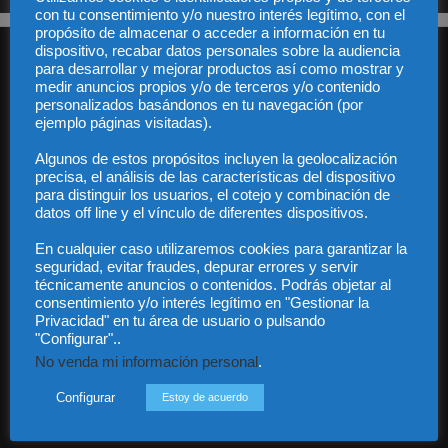
con tu consentimiento y/o nuestro interés legítimo, con el
propósito de almacenar o acceder a información en tu
dispositivo, recabar datos personales sobre la audiencia
para desarrollar y mejorar productos así como mostrar y
medir anuncios propios y/o de terceros y/o contenido
personalizados basándonos en tu navegación (por
ejemplo páginas visitadas).
Algunos de estos propósitos incluyen la geolocalización
Audiencia y Publicidad
precisa, el análisis de las características del dispositivo
Quiénes somos
para distinguir los usuarios, el cotejo y combinación de
Legal
datos off line y el vínculo de diferentes dispositivos.
Privacidad
Contacto
En cualquier caso utilizaremos cookies para garantizar la
Guía Colaboradores
seguridad, evitar fraudes, depurar errores y servir
técnicamente anuncios o contenidos. Podrás objetar al
consentimiento y/o interés legítimo en "Gestionar la
Privacidad" en tu área de usuario o pulsando
Contáctanos:
info@diariojuridico.com
"Configurar"..
No venda mi información personal
.
Configurar
Estoy de acuerdo