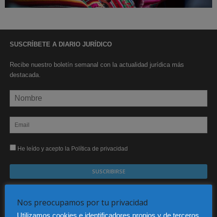
SUSCRÍBETE A DIARIO JURÍDICO
Recibe nuestro boletín semanal con la actualidad jurídica más
destacada.
He leído y acepto la Política de privacidad
Sus datos serán incorporados a un fichero automatizado con el objeto exclusivo de dar
respuesta a su suscripción Dicho fichero es de titularidad exclusiva de LEXDIR GLOBAL
Nos preocupamos por tu privacidad
S.L. y no será cedido a un tercero en ningún caso.
Utilizamos cookies e identificadores propios y de terceros