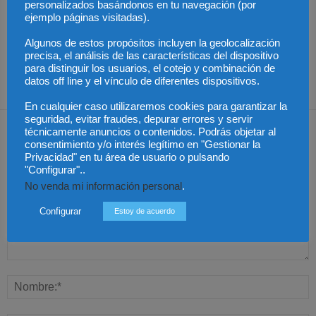
personalizados basándonos en tu navegación (por
La Abogacía Catalana
Los trabajadores de
alerta del riesgo de que
Groundforce en el
ejemplo páginas visitadas).
los cambios en las
aeropuerto de
Especialización total:
plantillas judiciales
Barcelona inician
por qué TBF Abogados
comprometan el
huelga indefinida:
es el referente en
Algunos de estos propósitos incluyen la geolocalización
funcionamiento de la
¿pueden los pasajeros
derecho laboral en
precisa, el análisis de las características del dispositivo
Justicia
afectados reclamar
Málaga
compensación?
para distinguir los usuarios, el cotejo y combinación de
datos off line y el vínculo de diferentes dispositivos.
En cualquier caso utilizaremos cookies para garantizar la
seguridad, evitar fraudes, depurar errores y servir
Dejar una respuesta
técnicamente anuncios o contenidos. Podrás objetar al
consentimiento y/o interés legítimo en "Gestionar la
Privacidad" en tu área de usuario o pulsando
"Configurar"..
No venda mi información personal
.
Configurar
Estoy de acuerdo