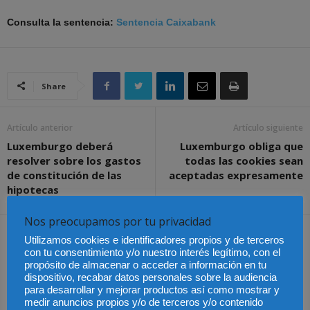
Consulta la sentencia:
Sentencia Caixabank
Share
Artículo anterior
Artículo siguiente
Luxemburgo deberá
Luxemburgo obliga que
resolver sobre los gastos
todas las cookies sean
de constitución de las
aceptadas expresamente
hipotecas
Nos preocupamos por tu privacidad
Artículos relacionados
Más del autor
Utilizamos cookies e identificadores propios y de terceros
con tu consentimiento y/o nuestro interés legítimo, con el
propósito de almacenar o acceder a información en tu
dispositivo, recabar datos personales sobre la audiencia
para desarrollar y mejorar productos así como mostrar y
medir anuncios propios y/o de terceros y/o contenido