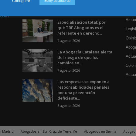
Configurar
Estoy de acuerdo
Incluso más noticias
Cat
Actua
Especialización total: por
qué TBF Abogados es el
Legisl
referente en derecho...
Opini
7 agosto, 2026
Aboga
La Abogacía Catalana alerta
Actua
del riesgo de que los
cambios en...
Colom
7 agosto, 2026
Actual
Las empresas se exponen a
responsabilidades penales
por una prevención
deficiente...
6 agosto, 2026
n Madrid
Abogados en Sta. Cruz de Tenerife
Abogados en Sevilla
Abogad