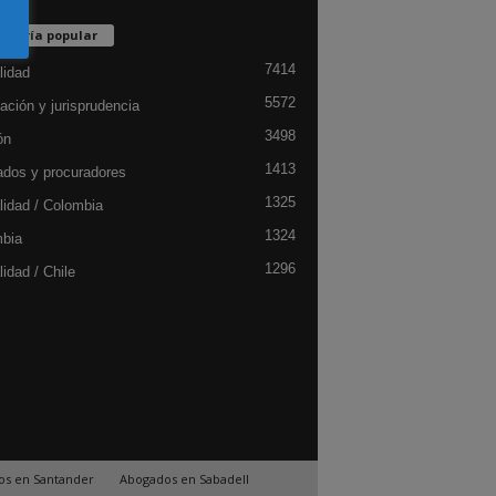
egoría popular
7414
lidad
5572
ación y jurisprudencia
3498
ón
1413
dos y procuradores
1325
lidad / Colombia
1324
bia
1296
idad / Chile
os en Santander
Abogados en Sabadell