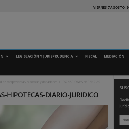
VIERNES 7 AGOSTO, 2
ÓN
LEGISLACIÓN Y JURISPRUDENCIA
FISCAL
MEDIACIÓN
ord de compraventas, hipotecas y donaciones
DONACIONES-HERENCIAS-
SUSC
-HIPOTECAS-DIARIO-JURIDICO
Recib
juríd