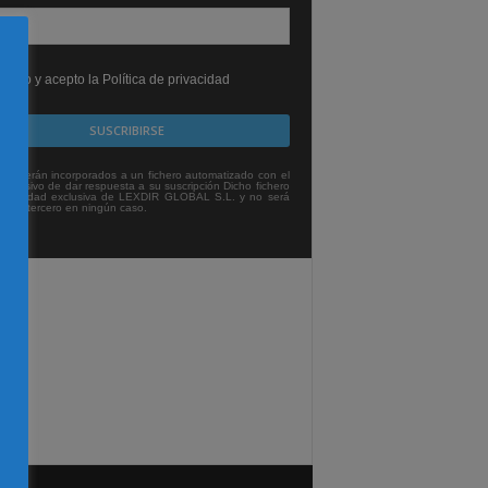
leído y acepto la Política de privacidad
tos serán incorporados a un fichero automatizado con el
exclusivo de dar respuesta a su suscripción Dicho fichero
titularidad exclusiva de LEXDIR GLOBAL S.L. y no será
 a un tercero en ningún caso.