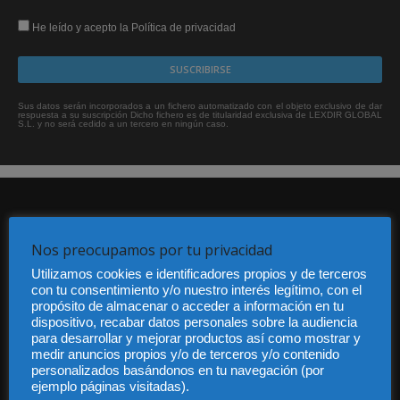
He leído y acepto la Política de privacidad
Sus datos serán incorporados a un fichero automatizado con el objeto exclusivo de dar
respuesta a su suscripción Dicho fichero es de titularidad exclusiva de LEXDIR GLOBAL
S.L. y no será cedido a un tercero en ningún caso.
Nos preocupamos por tu privacidad
Utilizamos cookies e identificadores propios y de terceros
con tu consentimiento y/o nuestro interés legítimo, con el
Audiencia y Publicidad
propósito de almacenar o acceder a información en tu
Quiénes somos
dispositivo, recabar datos personales sobre la audiencia
Legal
para desarrollar y mejorar productos así como mostrar y
Privacidad
medir anuncios propios y/o de terceros y/o contenido
personalizados basándonos en tu navegación (por
Contacto
ejemplo páginas visitadas).
Guía Colaboradores