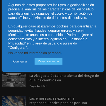
Algunos de estos propósitos incluyen la geolocalización
precisa, el análisis de las características del dispositivo
Contáctanos:
info@diariojuridico.com
para distinguir los usuarios, el cotejo y combinación de
datos off line y el vínculo de diferentes dispositivos.
En cualquier caso utilizaremos cookies para garantizar la
seguridad, evitar fraudes, depurar errores y servir
técnicamente anuncios o contenidos. Podrás objetar al
consentimiento y/o interés legítimo en "Gestionar la
Privacidad" en tu área de usuario o pulsando
Incluso más noticias
"Configurar"..
Especialización total: por qué TBF Abogados
No venda mi información personal
.
es el referente en derecho...
Configurar
Estoy de acuerdo
7 agosto, 2026
La Abogacía Catalana alerta del riesgo de
que los cambios en...
7 agosto, 2026
Las empresas se exponen a
responsabilidades penales por una