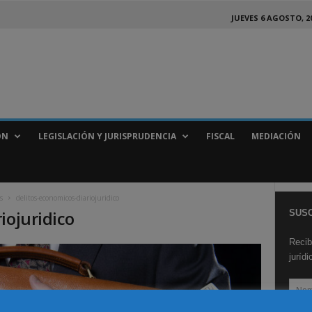
JUEVES 6 AGOSTO, 2
ÓN
LEGISLACIÓN Y JURISPRUDENCIA
FISCAL
MEDIACIÓN
s
delitos-economicos-diariojuridico
iojuridico
SUSC
Recib
juríd