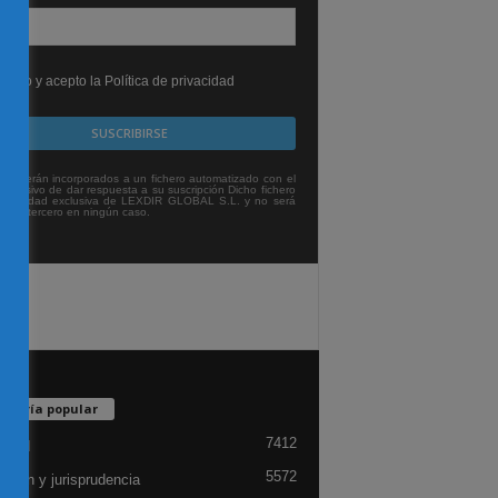
leído y acepto la Política de privacidad
tos serán incorporados a un fichero automatizado con el
exclusivo de dar respuesta a su suscripción Dicho fichero
titularidad exclusiva de LEXDIR GLOBAL S.L. y no será
 a un tercero en ningún caso.
egoría popular
7412
lidad
5572
ación y jurisprudencia