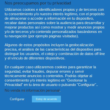
Nos preocupamos por tu privacidad
Utilizamos cookies e identificadores propios y de terceros con
tu consentimiento y/o nuestro interés legítimo, con el propósito
He 
de almacenar o acceder a información en tu dispositivo,
recabar datos personales sobre la audiencia para desarrollar y
mejorar productos así como mostrar y medir anuncios propios
y/o de terceros y/o contenido personalizados basándonos en
tu navegación (por ejemplo páginas visitadas).
Sus da
objeto 
Algunos de estos propósitos incluyen la geolocalización
es de 
cedido
precisa, el análisis de las características del dispositivo para
distinguir los usuarios, el cotejo y combinación de datos off line
y el vínculo de diferentes dispositivos.
En cualquier caso utilizaremos cookies para garantizar la
seguridad, evitar fraudes, depurar errores y servir
técnicamente anuncios o contenidos. Podrás objetar al
consentimiento y/o interés legítimo en "Gestionar la
Privacidad" en tu área de usuario o pulsando "Configurar"..
No venda mi información personal
.
Incluso más noticias
Cat
Actua
Configurar
Estoy de acuerdo
Las empresas se exponen a
responsabilidades penales
Legisl
por una prevención