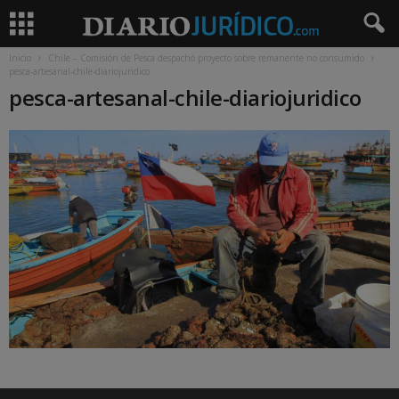
Inicio
Chile – Comisión de Pesca despachó proyecto sobre remanente no consumido
pesca-artesanal-chile-diariojuridico
pesca-artesanal-chile-diariojuridico