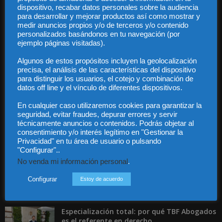
dispositivo, recabar datos personales sobre la audiencia
para desarrollar y mejorar productos así como mostrar y
medir anuncios propios y/o de terceros y/o contenido
personalizados basándonos en tu navegación (por
ejemplo páginas visitadas).
Audiencia y Publicidad
Quiénes somos
Algunos de estos propósitos incluyen la geolocalización
Legal
precisa, el análisis de las características del dispositivo
Privacidad
para distinguir los usuarios, el cotejo y combinación de
Contacto
datos off line y el vínculo de diferentes dispositivos.
Guía Colaboradores
En cualquier caso utilizaremos cookies para garantizar la
seguridad, evitar fraudes, depurar errores y servir
técnicamente anuncios o contenidos. Podrás objetar al
Contáctanos:
info@diariojuridico.com
consentimiento y/o interés legítimo en "Gestionar la
Privacidad" en tu área de usuario o pulsando
"Configurar"..
No venda mi información personal
.
Configurar
Estoy de acuerdo
Incluso más noticias
Especialización total: por qué TBF Abogados
es el referente en derecho...