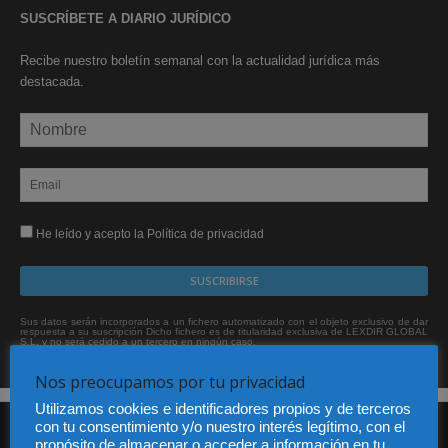
SUSCRÍBETE A DIARIO JURÍDICO
Recibe nuestro boletín semanal con la actualidad jurídica más
destacada.
He leído y acepto la Política de privacidad
Sus datos serán incorporados a un fichero automatizado con el objeto exclusivo de dar
respuesta a su suscripción Dicho fichero es de titularidad exclusiva de LEXDIR GLOBAL
S.L. y no será cedido a un tercero en ningún caso.
Nos preocupamos por tu privacidad
Utilizamos cookies e identificadores propios y de terceros
con tu consentimiento y/o nuestro interés legítimo, con el
propósito de almacenar o acceder a información en tu