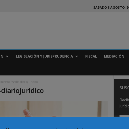
SÁBADO 8 AGOSTO, 2
ÓN
LEGISLACIÓN Y JURISPRUDENCIA
FISCAL
MEDIACIÓN
imiento-fiscalia-diariojuridico
-diariojuridico
SUSC
Recib
juríd