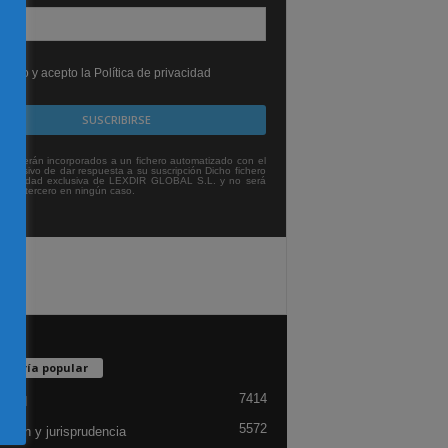
leído y acepto la Política de privacidad
tos serán incorporados a un fichero automatizado con el
exclusivo de dar respuesta a su suscripción Dicho fichero
titularidad exclusiva de LEXDIR GLOBAL S.L. y no será
 a un tercero en ningún caso.
egoría popular
7414
lidad
5572
ación y jurisprudencia