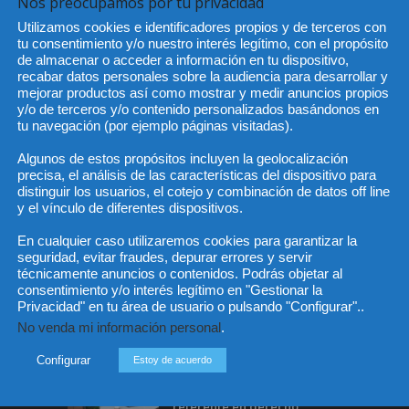
Nos preocupamos por tu privacidad
Utilizamos cookies e identificadores propios y de terceros con
tu consentimiento y/o nuestro interés legítimo, con el propósito
de almacenar o acceder a información en tu dispositivo,
He 
recabar datos personales sobre la audiencia para desarrollar y
mejorar productos así como mostrar y medir anuncios propios
y/o de terceros y/o contenido personalizados basándonos en
tu navegación (por ejemplo páginas visitadas).
Sus da
objeto 
Algunos de estos propósitos incluyen la geolocalización
es de 
precisa, el análisis de las características del dispositivo para
cedido
distinguir los usuarios, el cotejo y combinación de datos off line
y el vínculo de diferentes dispositivos.
En cualquier caso utilizaremos cookies para garantizar la
seguridad, evitar fraudes, depurar errores y servir
técnicamente anuncios o contenidos. Podrás objetar al
consentimiento y/o interés legítimo en "Gestionar la
Privacidad" en tu área de usuario o pulsando "Configurar"..
No venda mi información personal
.
Incluso más noticias
Cat
Configurar
Estoy de acuerdo
Actua
Especialización total: por
qué TBF Abogados es el
Legisl
referente en derecho...