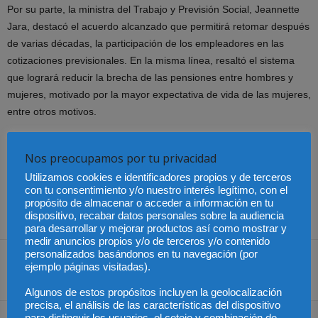
Por su parte, la ministra del Trabajo y Previsión Social, Jeannette
Jara, destacó el acuerdo alcanzado que permitirá retomar después
de varias décadas, la participación de los empleadores en las
cotizaciones previsionales. En la misma línea, resaltó el sistema
que logrará reducir la brecha de las pensiones entre hombres y
mujeres, motivado por la mayor expectativa de vida de las mujeres,
entre otros motivos.
Finalmente, el ministro de Hacienda, Mario Marcel, valoró la
Nos preocupamos por tu privacidad
creación del seguro social como un nuevo actor en el mecanismo
Utilizamos cookies e identificadores propios y de terceros
de sistema de pensiones de Chile. “Antes teníamos solo
con tu consentimiento y/o nuestro interés legítimo, con el
capitalización individual ahora tenemos seguro social como
propósito de almacenar o acceder a información en tu
institucionalidad para mitigar riesgos”, concluyó.
dispositivo, recabar datos personales sobre la audiencia
para desarrollar y mejorar productos así como mostrar y
medir anuncios propios y/o de terceros y/o contenido
personalizados basándonos en tu navegación (por
ejemplo páginas visitadas).
Share
Algunos de estos propósitos incluyen la geolocalización
precisa, el análisis de las características del dispositivo