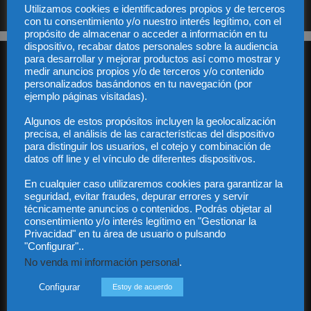
Utilizamos cookies e identificadores propios y de terceros
con tu consentimiento y/o nuestro interés legítimo, con el
propósito de almacenar o acceder a información en tu
dispositivo, recabar datos personales sobre la audiencia
para desarrollar y mejorar productos así como mostrar y
medir anuncios propios y/o de terceros y/o contenido
personalizados basándonos en tu navegación (por
ejemplo páginas visitadas).
Algunos de estos propósitos incluyen la geolocalización
Audiencia y Publicidad
precisa, el análisis de las características del dispositivo
para distinguir los usuarios, el cotejo y combinación de
Quiénes somos
datos off line y el vínculo de diferentes dispositivos.
Legal
Privacidad
En cualquier caso utilizaremos cookies para garantizar la
Contacto
seguridad, evitar fraudes, depurar errores y servir
Guía Colaboradores
técnicamente anuncios o contenidos. Podrás objetar al
consentimiento y/o interés legítimo en "Gestionar la
Privacidad" en tu área de usuario o pulsando
"Configurar"..
Contáctanos:
info@diariojuridico.com
No venda mi información personal
.
Configurar
Estoy de acuerdo