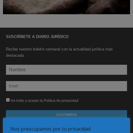
SUSCRÍBETE A DIARIO JURÍDICO
Recibe nuestro boletín semanal con la actualidad jurídica más
destacada.
He leído y acepto la Política de privacidad
Sus datos serán incorporados a un fichero automatizado con el objeto exclusivo de dar
Nos preocupamos por tu privacidad
respuesta a su suscripción Dicho fichero es de titularidad exclusiva de LEXDIR GLOBAL
S.L. y no será cedido a un tercero en ningún caso.