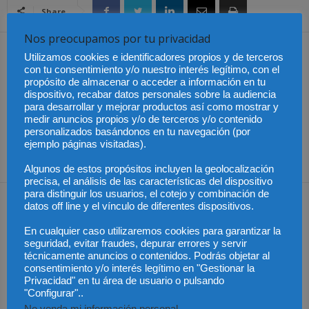
Share
Nos preocupamos por tu privacidad
Artículo anterior
Artículo siguiente
Utilizamos cookies e identificadores propios y de terceros
México – Urge nueva
Empresas familiares de
con tu consentimiento y/o nuestro interés legítimo, con el
propósito de almacenar o acceder a información en tu
legislación en materia
Madrid, Castilla y León y
dispositivo, recabar datos personales sobre la audiencia
laboral
Castilla-La Mancha
para desarrollar y mejorar productos así como mostrar y
examinan con el IESE las
medir anuncios propios y/o de terceros y/o contenido
claves de gobernanza de
personalizados basándonos en tu navegación (por
este tipo de
ejemplo páginas visitadas).
organizaciones
Algunos de estos propósitos incluyen la geolocalización
precisa, el análisis de las características del dispositivo
para distinguir los usuarios, el cotejo y combinación de
Artículos relacionados
Más del autor
datos off line y el vínculo de diferentes dispositivos.
En cualquier caso utilizaremos cookies para garantizar la
seguridad, evitar fraudes, depurar errores y servir
técnicamente anuncios o contenidos. Podrás objetar al
consentimiento y/o interés legítimo en "Gestionar la
Privacidad" en tu área de usuario o pulsando
"Configurar"..
Colombia – Proteger la
Colombia – Abelardo de
Colombia – Judicatura y
vida desde la
la Espirella asumirá en
acceso al título de