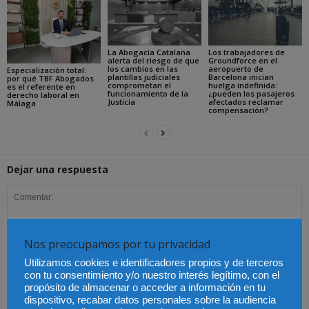
La Abogacía Catalana
Los trabajadores de
alerta del riesgo de que
Groundforce en el
los cambios en las
aeropuerto de
Especialización total:
plantillas judiciales
Barcelona inician
por qué TBF Abogados
comprometan el
huelga indefinida:
es el referente en
funcionamiento de la
¿pueden los pasajeros
derecho laboral en
Justicia
afectados reclamar
Málaga
compensación?
Dejar una respuesta
Nos preocupamos por tu privacidad
Utilizamos cookies e identificadores propios y de terceros
con tu consentimiento y/o nuestro interés legítimo, con el
propósito de almacenar o acceder a información en tu
dispositivo, recabar datos personales sobre la audiencia