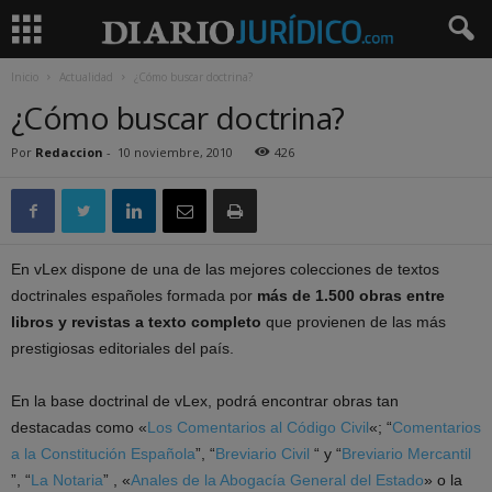
Inicio
Actualidad
¿Cómo buscar doctrina?
¿Cómo buscar doctrina?
Por
Redaccion
-
10 noviembre, 2010
426
En vLex dispone de una de las mejores colecciones de textos
doctrinales españoles formada por
más de 1.500 obras entre
libros y revistas a texto completo
que provienen de las más
prestigiosas editoriales del país.
En la base doctrinal de vLex, podrá encontrar obras tan
destacadas como «
Los Comentarios al Código Civil
«; “
Comentarios
a la Constitución Española
”, “
Breviario Civil
“ y “
Breviario Mercantil
”, “
La Notaria
” , «
Anales de la Abogacía General del Estado
» o la