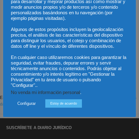
para desarrollar y mejorar productos así como mostrar y
medir anuncios propios y/o de terceros y/o contenido
personalizados basándonos en tu navegación (por
ejemplo páginas visitadas).
Algunos de estos propósitos incluyen la geolocalización
precisa, el análisis de las características del dispositivo
para distinguir los usuarios, el cotejo y combinación de
datos off line y el vínculo de diferentes dispositivos.
En cualquier caso utilizaremos cookies para garantizar la
Save my name, email, and website in this browser for the next time I
seguridad, evitar fraudes, depurar errores y servir
comment.
técnicamente anuncios o contenidos. Podrás objetar al
consentimiento y/o interés legítimo en "Gestionar la
Privacidad" en tu área de usuario o pulsando
"Configurar"..
No venda mi información personal
.
Este sitio usa Akismet para reducir el spam.
Aprende cómo se procesan los
Configurar
Estoy de acuerdo
datos de tus comentarios.
SUSCRÍBETE A DIARIO JURÍDICO