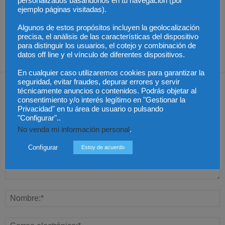
personalizados basándonos en tu navegación (por
alerta del riesgo de que
Groundforce en el
ejemplo páginas visitadas).
los cambios en las
aeropuerto de
Especialización total:
plantillas judiciales
Barcelona inician
por qué TBF Abogados
comprometan el
huelga indefinida:
es el referente en
Algunos de estos propósitos incluyen la geolocalización
funcionamiento de la
¿pueden los pasajeros
derecho laboral en
Justicia
afectados reclamar
Málaga
precisa, el análisis de las características del dispositivo
compensación?
para distinguir los usuarios, el cotejo y combinación de
datos off line y el vínculo de diferentes dispositivos.
En cualquier caso utilizaremos cookies para garantizar la
seguridad, evitar fraudes, depurar errores y servir
Dejar una respuesta
técnicamente anuncios o contenidos. Podrás objetar al
consentimiento y/o interés legítimo en "Gestionar la
Privacidad" en tu área de usuario o pulsando
"Configurar"..
No venda mi información personal
.
Configurar
Estoy de acuerdo