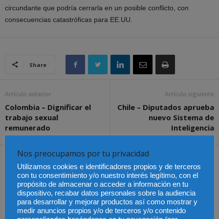
circundante que podría cerrarla en un posible conflicto, con
consecuencias catastróficas para EE.UU.
Share
Artículo anterior
Artículo siguiente
Colombia – Dignificar el
Chile – Diputados aprueba
trabajo sexual
nuevo Sistema de
remunerado
Inteligencia
Nos preocupamos por tu privacidad
Artículos relacionados
Más del autor
Utilizamos cookies e identificadores propios y de terceros
con tu consentimiento y/o nuestro interés legítimo, con el
propósito de almacenar o acceder a información en tu
dispositivo, recabar datos personales sobre la audiencia
para desarrollar y mejorar productos así como mostrar y
medir anuncios propios y/o de terceros y/o contenido
La Abogacía Catalana
Los trabajadores de