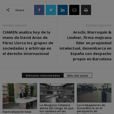
Share
Artículo anterior
Artículo siguiente
CIAMEN analiza hoy de la
Arochi, Marroquín &
mano de David Arias de
Lindner, firma mejicana
Pérez Llorca los grupos de
líder en propiedad
sociedades y arbitraje en
intelectual, desembarca en
el derecho internacional
España con despacho
propio en Barcelona
Artículos relacionados
Más del autor
La Abogacía Catalana
Los trabajadores de
alerta del riesgo de que
Groundforce en el
los cambios en las
aeropuerto de
Especialización total: