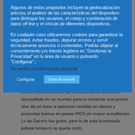
pudieron participar.
Algunos de estos propósitos incluyen la geolocalización
precisa, el análisis de las características del dispositivo
para distinguir los usuarios, el cotejo y combinación de
En cuanto a la judicatura, el que no haya oposiciones en
datos off line y el vínculo de diferentes dispositivos.
2012 y porque no ni en 2013 no es tan alarmante. Va en
la linea general del funcionariado todo y que cuenta con
En cualquier caso utilizaremos cookies para garantizar la
seguridad, evitar fraudes, depurar errores y servir
la diferencia de que puede contar con el apoyo de los
técnicamente anuncios o contenidos. Podrás objetar al
profesionales acreditados para el ejercicio de tan
consentimiento y/o interés legítimo en "Gestionar la
importante función como es la de juzgar y hacer ejecutar
Privacidad" en tu área de usuario o pulsando
"Configurar"..
lo juzgado en el marco del ordenamiento jurídico vigente,
No venda mi información personal
.
Constitución al frente. Más importante es que ministro y
sobretodo Consejo General del Poder Judicial acometan
Configurar
Estoy de acuerdo
de oficio las actuaciones oportunas para evitar casos
como el anteriormente denunciado donde una Juez
(encasillada en su mundo) parece mantener una prisión
sine die en base a opiniones vertidas en diarios y
presuntas tramas en paises PIGS sin mayor acreditación.
Lo de Garzón fue grave, pero lo de esta funcionaria
judicial tampoco se queda corto.