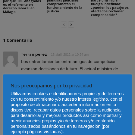
plantillas judiciales
Barcelona inician
por qué TBF Abogados
comprometan el
huelga indefinida:
es el referente en
funcionamiento de la
¿pueden los pasajeros
derecho laboral en
Justicia
afectados reclamar
Málaga
compensación?
1 Comentario
ferran perez
13 abril, 2012 at 10:24 am
Los enfrentamientos entre amigos de competición
avanzan decisiones de futuro. El actual ministro de
Justicia se ha transformado en su condición de miembro
del Gobierno haciendo sonrojar a quienes en otro tiempo
Nos preocupamos por tu privacidad
lo veían como un ejemplo de político en democracia
Utilizamos cookies e identificadores propios y de terceros
avanzada.Posiblemente ganaría mucho más si
con tu consentimiento y/o nuestro interés legítimo, con el
propósito de almacenar o acceder a información en tu
acometiese empresas mucho más dignas y ejemplares
dispositivo, recabar datos personales sobre la audiencia
como la de ordenar la inmediata liberación de dos
para desarrollar y mejorar productos así como mostrar y
jóvenes estudiantes universitarios, con niveles de
medir anuncios propios y/o de terceros y/o contenido
personalizados basándonos en tu navegación (por
excelencia académica, retenidos con ocasión de una
ejemplo páginas visitadas).
huelga general el 29M en Catalunya en la que poco