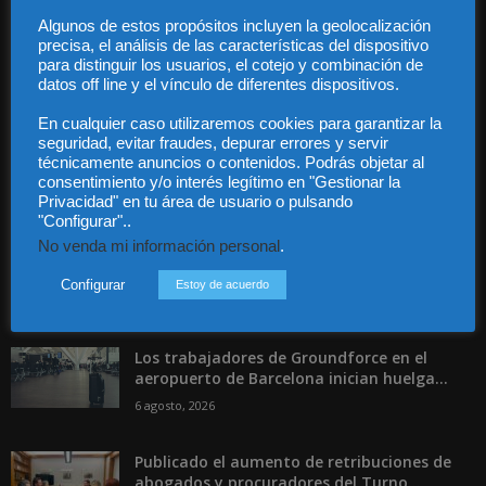
Algunos de estos propósitos incluyen la geolocalización
precisa, el análisis de las características del dispositivo
Contáctanos:
info@diariojuridico.com
para distinguir los usuarios, el cotejo y combinación de
datos off line y el vínculo de diferentes dispositivos.
En cualquier caso utilizaremos cookies para garantizar la
seguridad, evitar fraudes, depurar errores y servir
técnicamente anuncios o contenidos. Podrás objetar al
consentimiento y/o interés legítimo en "Gestionar la
Privacidad" en tu área de usuario o pulsando
Incluso más noticias
"Configurar"..
No venda mi información personal
.
Las empresas se exponen a
responsabilidades penales por una
Configurar
Estoy de acuerdo
prevención deficiente...
6 agosto, 2026
Los trabajadores de Groundforce en el
aeropuerto de Barcelona inician huelga...
6 agosto, 2026
Publicado el aumento de retribuciones de
abogados y procuradores del Turno...