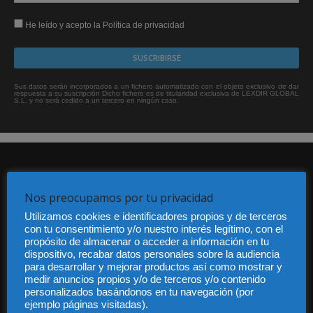
He leído y acepto la Política de privacidad
Sus datos serán incorporados a un fichero automatizado con el objeto exclusivo de dar
respuesta a su suscripción Dicho fichero es de titularidad exclusiva de LEXDIR GLOBAL
S.L. y no será cedido a un tercero en ningún caso.
Nos preocupamos por tu privacidad
Utilizamos cookies e identificadores propios y de terceros
con tu consentimiento y/o nuestro interés legítimo, con el
Audiencia y Publicidad
propósito de almacenar o acceder a información en tu
Quiénes somos
dispositivo, recabar datos personales sobre la audiencia
Legal
para desarrollar y mejorar productos así como mostrar y
medir anuncios propios y/o de terceros y/o contenido
Privacidad
personalizados basándonos en tu navegación (por
Contacto
ejemplo páginas visitadas).
Guía Colaboradores