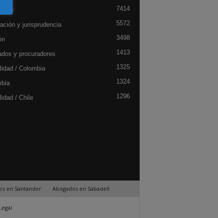
7414
lidad
5572
ación y jurisprudencia
3498
ón
1413
dos y procuradores
1325
lidad / Colombia
1324
bia
1296
idad / Chile
os en Santander
Abogados en Sabadell
Legal