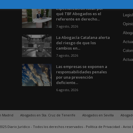
Actua
Especialización total: por
qué TBF Abogados es el
Legisl
referente en derecho...
Opini
7 agosto, 2026
Aboga
La Abogacía Catalana alerta
Actua
del riesgo de que los
cambios en...
Colom
7 agosto, 2026
Actual
Las empresas se exponen a
responsabilidades penales
por una prevención
deficiente...
6 agosto, 2026
n Madrid
Abogados en Sta. Cruz de Tenerife
Abogados en Sevilla
Abogad
025 Diario Jurídico - Todos los derechos reservados -
Política de Privacidad
-
Aviso 