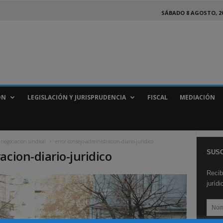
SÁBADO 8 AGOSTO, 2
ÓN
LEGISLACIÓN Y JURISPRUDENCIA
FISCAL
MEDIACIÓN
 negociación sindical
error-consejo-administracion-diario-juridico
acion-diario-juridico
SUSC
Recib
juríd