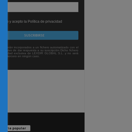
leído y acepto la Política de privacidad
tos serán incorporados a un fichero automatizado con el
exclusivo de dar respuesta a su suscripción Dicho fichero
titularidad exclusiva de LEXDIR GLOBAL S.L. y no será
 a un tercero en ningún caso.
egoría popular