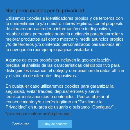
Nos preocupamos por tu privacidad
Utilizamos cookies e identificadores propios y de terceros con
He 
tu consentimiento y/o nuestro interés legítimo, con el propósito
de almacenar o acceder a información en tu dispositivo,
recabar datos personales sobre la audiencia para desarrollar y
mejorar productos así como mostrar y medir anuncios propios
y/o de terceros y/o contenido personalizados basándonos en
Sus da
tu navegación (por ejemplo páginas visitadas).
objeto 
es de 
cedido
Algunos de estos propósitos incluyen la geolocalización
precisa, el análisis de las características del dispositivo para
distinguir los usuarios, el cotejo y combinación de datos off line
y el vínculo de diferentes dispositivos.
En cualquier caso utilizaremos cookies para garantizar la
seguridad, evitar fraudes, depurar errores y servir
técnicamente anuncios o contenidos. Podrás objetar al
consentimiento y/o interés legítimo en "Gestionar la
Privacidad" en tu área de usuario o pulsando "Configurar"..
No venda mi información personal
.
Configurar
Estoy de acuerdo
Incluso más noticias
Cat