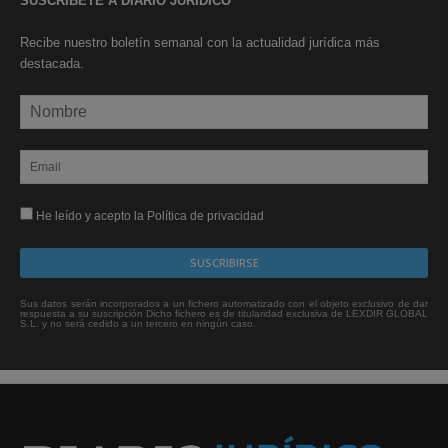
SUSCRÍBETE A DIARIO JURÍDICO
Recibe nuestro boletín semanal con la actualidad jurídica más
destacada.
He leído y acepto la Política de privacidad
Sus datos serán incorporados a un fichero automatizado con el objeto exclusivo de dar
respuesta a su suscripción Dicho fichero es de titularidad exclusiva de LEXDIR GLOBAL
S.L. y no será cedido a un tercero en ningún caso.