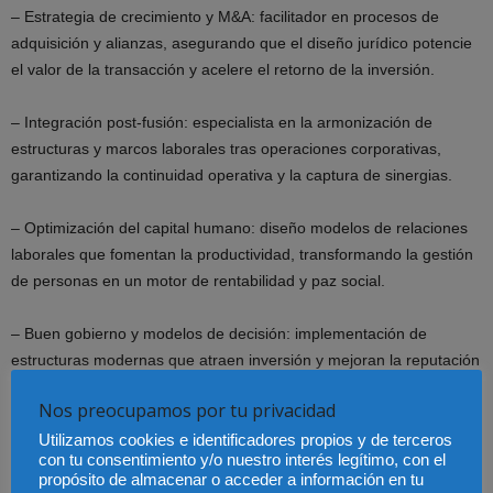
– Estrategia de crecimiento y M&A: facilitador en procesos de
adquisición y alianzas, asegurando que el diseño jurídico potencie
el valor de la transacción y acelere el retorno de la inversión.
– Integración post-fusión: especialista en la armonización de
estructuras y marcos laborales tras operaciones corporativas,
garantizando la continuidad operativa y la captura de sinergias.
– Optimización del capital humano: diseño modelos de relaciones
laborales que fomentan la productividad, transformando la gestión
de personas en un motor de rentabilidad y paz social.
– Buen gobierno y modelos de decisión: implementación de
estructuras modernas que atraen inversión y mejoran la reputación
corporativa ante mercados y accionistas.
Nos preocupamos por tu privacidad
– Influencia institucional y académica: mi rol en la junta de gobierno
Utilizamos cookies e identificadores propios y de terceros
con tu consentimiento y/o nuestro interés legítimo, con el
del ICAS y mi labor en la UNIR me proporcionan una red de
propósito de almacenar o acceder a información en tu
contactos y una visión anticipada de las tendencias que redefinirán