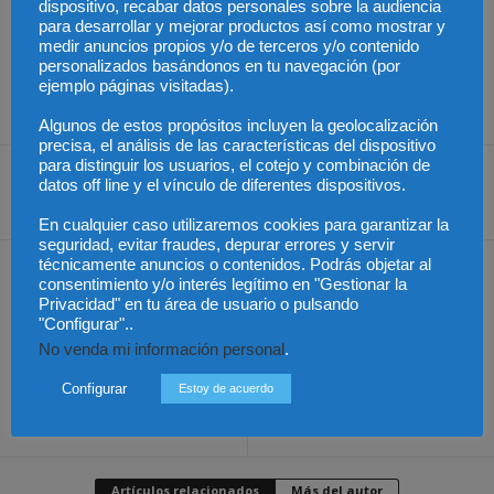
dispositivo, recabar datos personales sobre la audiencia
el mercado.
para desarrollar y mejorar productos así como mostrar y
medir anuncios propios y/o de terceros y/o contenido
personalizados basándonos en tu navegación (por
ejemplo páginas visitadas).
Algunos de estos propósitos incluyen la geolocalización
precisa, el análisis de las características del dispositivo
para distinguir los usuarios, el cotejo y combinación de
datos off line y el vínculo de diferentes dispositivos.
Share
En cualquier caso utilizaremos cookies para garantizar la
seguridad, evitar fraudes, depurar errores y servir
técnicamente anuncios o contenidos. Podrás objetar al
Artículo anterior
Artículo siguiente
consentimiento y/o interés legítimo en "Gestionar la
México –
La acreditación, uno de los
Privacidad" en tu área de usuario o pulsando
Gobierno adelanta cierre
pilares que impulsan la
"Configurar"..
de calendario escolar por
competitividad y la
No venda mi información personal
.
el Mundial
internacionalización
Configurar
Estoy de acuerdo
empresarial, según el
Banco Mundial
Artículos relacionados
Más del autor