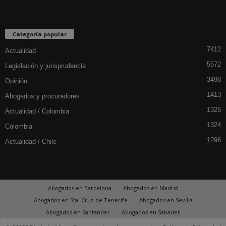
Categoría popular
7412
Actualidad
5572
Legislación y jurisprudencia
3498
Opinión
1413
Abogados y procuradores
1325
Actualidad / Colombia
1324
Colombia
1296
Actualidad / Chile
Abogados en Barcelona
Abogados en Madrid
Abogados en Sta. Cruz de Tenerife
Abogados en Sevilla
Abogados en Santander
Abogados en Sabadell