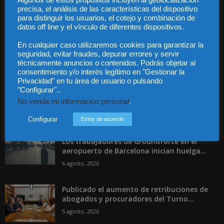
Algunos de estos propósitos incluyen la geolocalización
Contáctanos:
info@diariojuridico.com
precisa, el análisis de las características del dispositivo
para distinguir los usuarios, el cotejo y combinación de
datos off line y el vínculo de diferentes dispositivos.
En cualquier caso utilizaremos cookies para garantizar la
seguridad, evitar fraudes, depurar errores y servir
técnicamente anuncios o contenidos. Podrás objetar al
Incluso más noticias
consentimiento y/o interés legítimo en "Gestionar la
Privacidad" en tu área de usuario o pulsando
Las empresas se exponen a
"Configurar"..
responsabilidades penales por una
No venda mi información personal
.
prevención deficiente...
Configurar
Estoy de acuerdo
6 agosto, 2026
Los trabajadores de Groundforce en el
aeropuerto de Barcelona inician huelga...
6 agosto, 2026
Publicado el aumento de retribuciones de
abogados y procuradores del Turno...
5 agosto, 2026