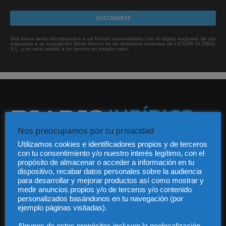
Sus datos serán incorporados a un fichero automatizado con el objeto exclusivo de dar
respuesta a su suscripción Dicho fichero es de titularidad exclusiva de LEXDIR GLOBAL
S.L. y no será cedido a un tercero en ningún caso.
Nos preocupamos por tu privacidad
Utilizamos cookies e identificadores propios y de terceros
Audiencia y Publicidad
con tu consentimiento y/o nuestro interés legítimo, con el
Quiénes somos
propósito de almacenar o acceder a información en tu
Legal
dispositivo, recabar datos personales sobre la audiencia
Privacidad
para desarrollar y mejorar productos así como mostrar y
Contacto
medir anuncios propios y/o de terceros y/o contenido
personalizados basándonos en tu navegación (por
Guía Colaboradores
ejemplo páginas visitadas).