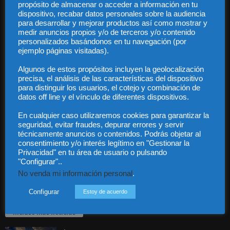
propósito de almacenar o acceder a información en tu
dispositivo, recabar datos personales sobre la audiencia
para desarrollar y mejorar productos así como mostrar y
medir anuncios propios y/o de terceros y/o contenido
personalizados basándonos en tu navegación (por
ejemplo páginas visitadas).
Audiencia y Publicidad
Quiénes somos
Algunos de estos propósitos incluyen la geolocalización
precisa, el análisis de las características del dispositivo
Legal
para distinguir los usuarios, el cotejo y combinación de
Privacidad
datos off line y el vínculo de diferentes dispositivos.
Contacto
Guía Colaboradores
En cualquier caso utilizaremos cookies para garantizar la
seguridad, evitar fraudes, depurar errores y servir
técnicamente anuncios o contenidos. Podrás objetar al
consentimiento y/o interés legítimo en "Gestionar la
Contáctanos:
info@diariojuridico.com
Privacidad" en tu área de usuario o pulsando
"Configurar"..
No venda mi información personal
.
Configurar
Estoy de acuerdo
Incluso más noticias