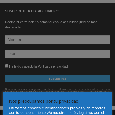
SUSCRÍBETE A DIARIO JURÍDICO
Recibe nuestro boletín semanal con la actualidad jurídica más
destacada.
He leído y acepto la Política de privacidad
Sus datos serán incorporados a un fichero automatizado con el objeto exclusivo de dar
respuesta a su suscripción Dicho fichero es de titularidad exclusiva de LEXDIR GLOBAL
S.L. y no será cedido a un tercero en ningún caso.
Nos preocupamos por tu privacidad
Utilizamos cookies e identificadores propios y de terceros
con tu consentimiento y/o nuestro interés legítimo, con el