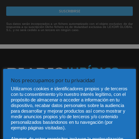
Sus datos serán incorporados a un fichero automatizado con el objeto exclusivo de dar
respuesta a su suscripción Dicho fichero es de titularidad exclusiva de LEXDIR GLOBAL
S.L. y no será cedido a un tercero en ningún caso.
Nos preocupamos por tu privacidad
Utilizamos cookies e identificadores propios y de terceros
Audiencia y Publicidad
con tu consentimiento y/o nuestro interés legítimo, con el
Quiénes somos
propósito de almacenar o acceder a información en tu
Legal
dispositivo, recabar datos personales sobre la audiencia
Privacidad
para desarrollar y mejorar productos así como mostrar y
Contacto
medir anuncios propios y/o de terceros y/o contenido
personalizados basándonos en tu navegación (por
Guía Colaboradores
ejemplo páginas visitadas).