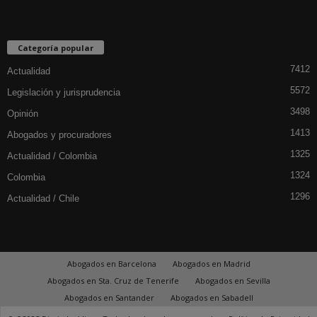
Categoría popular
7412
Actualidad
5572
Legislación y jurisprudencia
3498
Opinión
1413
Abogados y procuradores
1325
Actualidad / Colombia
1324
Colombia
1296
Actualidad / Chile
Abogados en Barcelona
Abogados en Madrid
Abogados en Sta. Cruz de Tenerife
Abogados en Sevilla
Abogados en Santander
Abogados en Sabadell