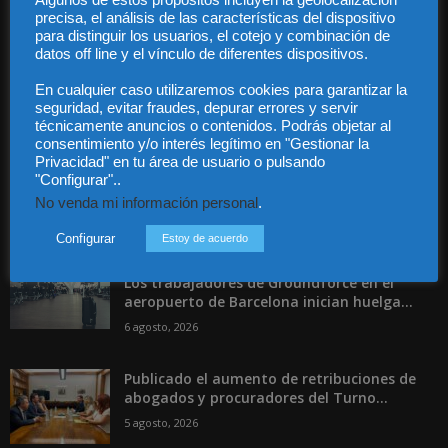
Algunos de estos propósitos incluyen la geolocalización
Contáctanos:
info@diariojuridico.com
precisa, el análisis de las características del dispositivo
para distinguir los usuarios, el cotejo y combinación de
datos off line y el vínculo de diferentes dispositivos.
En cualquier caso utilizaremos cookies para garantizar la
seguridad, evitar fraudes, depurar errores y servir
técnicamente anuncios o contenidos. Podrás objetar al
Incluso más noticias
consentimiento y/o interés legítimo en "Gestionar la
Privacidad" en tu área de usuario o pulsando
Las empresas se exponen a
"Configurar"..
responsabilidades penales por una
No venda mi información personal
.
prevención deficiente...
Configurar
Estoy de acuerdo
6 agosto, 2026
Los trabajadores de Groundforce en el
aeropuerto de Barcelona inician huelga...
6 agosto, 2026
Publicado el aumento de retribuciones de
abogados y procuradores del Turno...
5 agosto, 2026