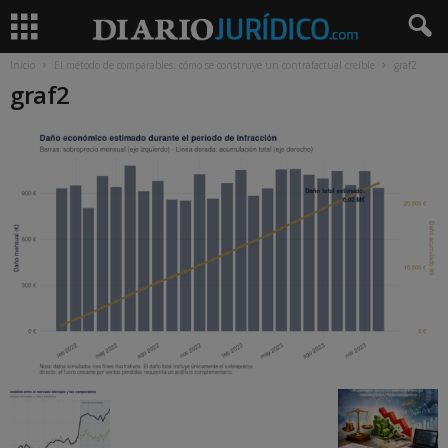
Inicio
El método de comparables: cómo se construye un contrafactual creíble
graf2
graf2