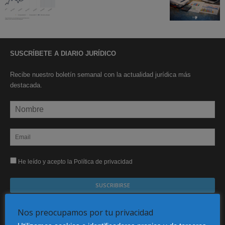
SUSCRÍBETE A DIARIO JURÍDICO
Recibe nuestro boletín semanal con la actualidad jurídica más
destacada.
He leído y acepto la Política de privacidad
Sus datos serán incorporados a un fichero automatizado con el objeto exclusivo de dar
Nos preocupamos por tu privacidad
respuesta a su suscripción Dicho fichero es de titularidad exclusiva de LEXDIR GLOBAL
S.L. y no será cedido a un tercero en ningún caso.