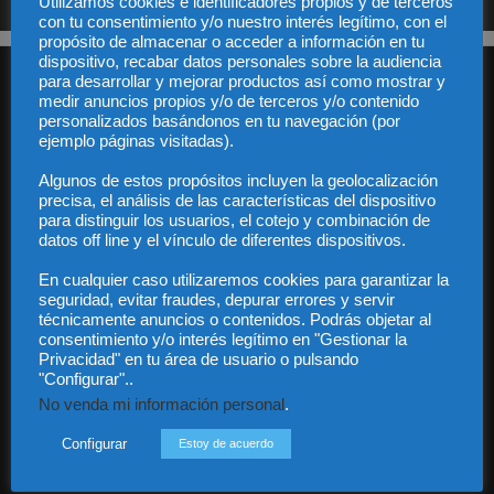
Utilizamos cookies e identificadores propios y de terceros
con tu consentimiento y/o nuestro interés legítimo, con el
propósito de almacenar o acceder a información en tu
dispositivo, recabar datos personales sobre la audiencia
para desarrollar y mejorar productos así como mostrar y
medir anuncios propios y/o de terceros y/o contenido
personalizados basándonos en tu navegación (por
ejemplo páginas visitadas).
Algunos de estos propósitos incluyen la geolocalización
Audiencia y Publicidad
precisa, el análisis de las características del dispositivo
Quiénes somos
para distinguir los usuarios, el cotejo y combinación de
Legal
datos off line y el vínculo de diferentes dispositivos.
Privacidad
En cualquier caso utilizaremos cookies para garantizar la
Contacto
seguridad, evitar fraudes, depurar errores y servir
Guía Colaboradores
técnicamente anuncios o contenidos. Podrás objetar al
consentimiento y/o interés legítimo en "Gestionar la
Privacidad" en tu área de usuario o pulsando
Contáctanos:
info@diariojuridico.com
"Configurar"..
No venda mi información personal
.
Configurar
Estoy de acuerdo