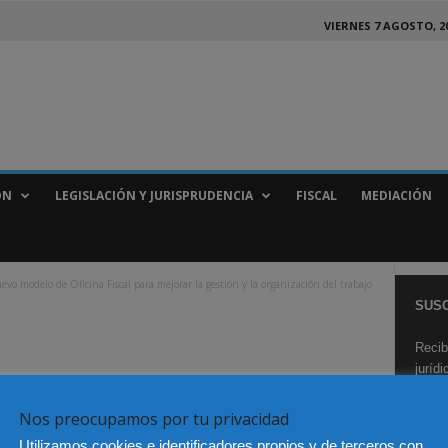
VIERNES 7 AGOSTO, 2
ÓN
LEGISLACIÓN Y JURISPRUDENCIA
FISCAL
MEDIACIÓN
evo modelo de Oficina Fiscal para mejorar la gestión y la organización del trabajo
SUSC
Recib
juríd
Nos preocupamos por tu privacidad
Utilizamos cookies e identificadores propios y de terceros con