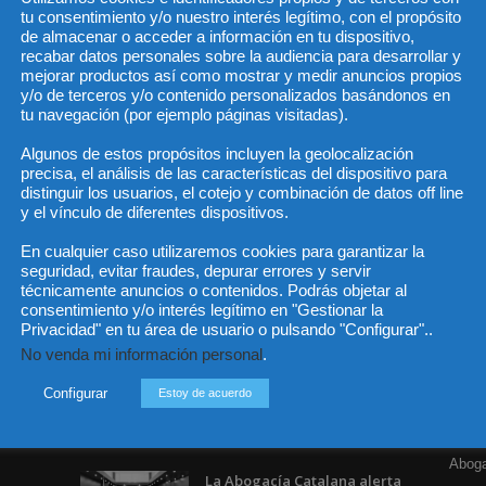
tu consentimiento y/o nuestro interés legítimo, con el propósito
de almacenar o acceder a información en tu dispositivo,
recabar datos personales sobre la audiencia para desarrollar y
mejorar productos así como mostrar y medir anuncios propios
He 
y/o de terceros y/o contenido personalizados basándonos en
tu navegación (por ejemplo páginas visitadas).
Algunos de estos propósitos incluyen la geolocalización
precisa, el análisis de las características del dispositivo para
Sus da
objeto 
distinguir los usuarios, el cotejo y combinación de datos off line
es de 
cedido
y el vínculo de diferentes dispositivos.
En cualquier caso utilizaremos cookies para garantizar la
seguridad, evitar fraudes, depurar errores y servir
técnicamente anuncios o contenidos. Podrás objetar al
consentimiento y/o interés legítimo en "Gestionar la
Privacidad" en tu área de usuario o pulsando "Configurar"..
Incluso más noticias
Cat
No venda mi información personal
.
Actua
Especialización total: por
qué TBF Abogados es el
Configurar
Estoy de acuerdo
Legisl
referente en derecho...
Opini
7 agosto, 2026
Aboga
La Abogacía Catalana alerta