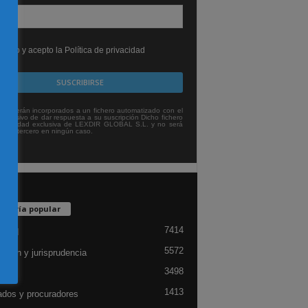
leído y acepto la Política de privacidad
tos serán incorporados a un fichero automatizado con el
exclusivo de dar respuesta a su suscripción Dicho fichero
titularidad exclusiva de LEXDIR GLOBAL S.L. y no será
 a un tercero en ningún caso.
egoría popular
7414
lidad
5572
ación y jurisprudencia
3498
ón
1413
dos y procuradores