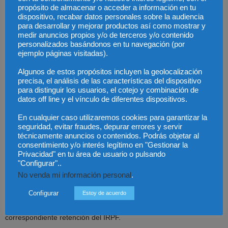
propósito de almacenar o acceder a información en tu
dispositivo, recabar datos personales sobre la audiencia
Muchos peritos me preguntan, como es que pagan tan poco y
para desarrollar y mejorar productos así como mostrar y
tarde, pongo un caso reciente en uno de los Juzgados de
medir anuncios propios y/o de terceros y/o contenido
personalizados basándonos en tu navegación (por
Cataluña, se realiza un informe pericial de un robo en una vivienda,
ejemplo páginas visitadas).
se llama a un perito de esta especialidad y se presenta al Juzgado
para estudiar y aceptar el caso, realiza el informe pericial y lo
Algunos de estos propósitos incluyen la geolocalización
precisa, el análisis de las características del dispositivo
presenta al juzgado, a los meses siguientes se le avisa para la
para distinguir los usuarios, el cotejo y combinación de
vista, se presenta el día y hora cuando después de varias horas de
datos off line y el vínculo de diferentes dispositivos.
espera se suspende por que el presunto condenado no se
En cualquier caso utilizaremos cookies para garantizar la
presenta, en las semanas siguientes se le notifica al perito que
seguridad, evitar fraudes, depurar errores y servir
tiene día y hora para otra vista, el perito se vuelve a presentar por
técnicamente anuncios o contenidos. Podrás objetar al
cuarta vez al juzgado, con lo cual el día de la vista el perito espera
consentimiento y/o interés legítimo en "Gestionar la
Privacidad" en tu área de usuario o pulsando
que lo llamen a sala y después de esperar varias horas, condenan
"Configurar"..
al demandado y el perito no entra ni siquiera a sala ya que el Juez
No venda mi información personal
.
da como bueno su informe, resumiendo, el perito realiza cuatro
viajes, más de ochocientos kilómetros, cuatro mañanas perdidas, y
Configurar
Estoy de acuerdo
le pagan al cabo de casi un año 40 € IVA incluido y menos la
correspondiente retención del IRPF.