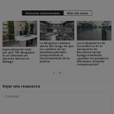
Artículos relacionados
Más del autor
La Abogacía Catalana
Los trabajadores de
alerta del riesgo de que
Groundforce en el
los cambios en las
aeropuerto de
Especialización total:
plantillas judiciales
Barcelona inician
por qué TBF Abogados
comprometan el
huelga indefinida:
es el referente en
funcionamiento de la
¿pueden los pasajeros
derecho laboral en
Justicia
afectados reclamar
Málaga
compensación?
Dejar una respuesta