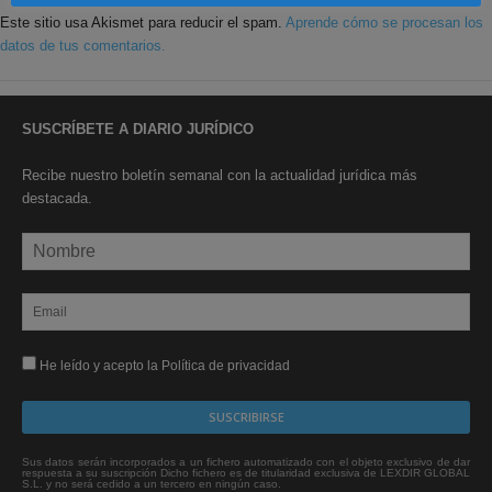
Este sitio usa Akismet para reducir el spam.
Aprende cómo se procesan los
datos de tus comentarios.
SUSCRÍBETE A DIARIO JURÍDICO
Recibe nuestro boletín semanal con la actualidad jurídica más
destacada.
He leído y acepto la Política de privacidad
Sus datos serán incorporados a un fichero automatizado con el objeto exclusivo de dar
respuesta a su suscripción Dicho fichero es de titularidad exclusiva de LEXDIR GLOBAL
S.L. y no será cedido a un tercero en ningún caso.