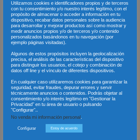
Utilizamos cookies e identificadores propios y de terceros
con tu consentimiento y/o nuestro interés legítimo, con el
propósito de almacenar o acceder a información en tu
dispositivo, recabar datos personales sobre la audiencia
para desarrollar y mejorar productos así como mostrar y
medir anuncios propios y/o de terceros y/o contenido
personalizados basándonos en tu navegación (por
ejemplo páginas visitadas).
Algunos de estos propósitos incluyen la geolocalización
precisa, el análisis de las características del dispositivo
para distinguir los usuarios, el cotejo y combinación de
datos off line y el vínculo de diferentes dispositivos.
En cualquier caso utilizaremos cookies para garantizar la
seguridad, evitar fraudes, depurar errores y servir
técnicamente anuncios o contenidos. Podrás objetar al
consentimiento y/o interés legítimo en "Gestionar la
Privacidad" en tu área de usuario o pulsando
Save my name, email, and website in this browser for the next time I
"Configurar"..
comment.
No venda mi información personal
.
Configurar
Estoy de acuerdo