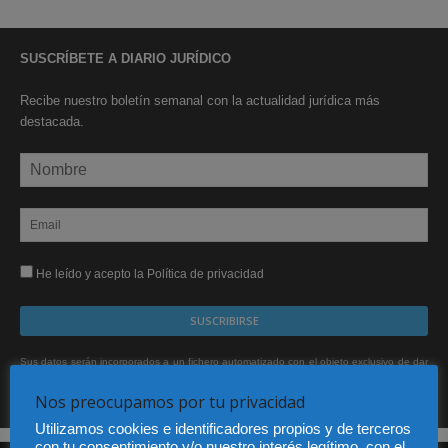
SUSCRÍBETE A DIARIO JURÍDICO
Recibe nuestro boletín semanal con la actualidad jurídica más
destacada.
He leído y acepto la Política de privacidad
Sus datos serán incorporados a un fichero automatizado con el objeto exclusivo de dar
respuesta a su suscripción Dicho fichero es de titularidad exclusiva de LEXDIR GLOBAL
S.L. y no será cedido a un tercero en ningún caso.
Nos preocupamos por tu privacidad
Utilizamos cookies e identificadores propios y de terceros
con tu consentimiento y/o nuestro interés legítimo, con el