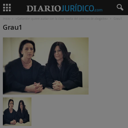
Inicio
«Gallardón quiere acabar con la clase media del colectivo de abogados»
Grau1
Grau1