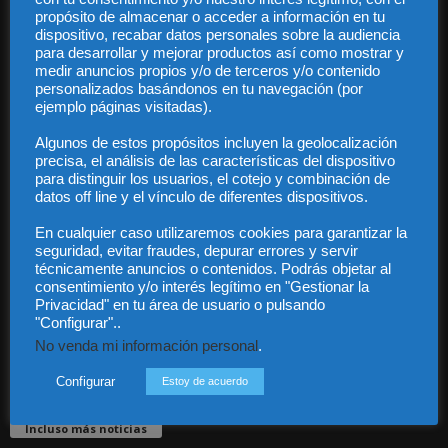
propósito de almacenar o acceder a información en tu
dispositivo, recabar datos personales sobre la audiencia
para desarrollar y mejorar productos así como mostrar y
medir anuncios propios y/o de terceros y/o contenido
personalizados basándonos en tu navegación (por
ejemplo páginas visitadas).
Audiencia y Publicidad
Algunos de estos propósitos incluyen la geolocalización
Quiénes somos
precisa, el análisis de las características del dispositivo
Legal
para distinguir los usuarios, el cotejo y combinación de
Privacidad
datos off line y el vínculo de diferentes dispositivos.
Contacto
En cualquier caso utilizaremos cookies para garantizar la
Guía Colaboradores
seguridad, evitar fraudes, depurar errores y servir
técnicamente anuncios o contenidos. Podrás objetar al
consentimiento y/o interés legítimo en "Gestionar la
Contáctanos:
info@diariojuridico.com
Privacidad" en tu área de usuario o pulsando
"Configurar"..
No venda mi información personal
.
Configurar
Estoy de acuerdo
Incluso más noticias