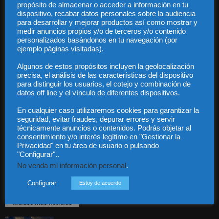
propósito de almacenar o acceder a información en tu
dispositivo, recabar datos personales sobre la audiencia
para desarrollar y mejorar productos así como mostrar y
medir anuncios propios y/o de terceros y/o contenido
personalizados basándonos en tu navegación (por
ejemplo páginas visitadas).
Audiencia y Publicidad
Quiénes somos
Algunos de estos propósitos incluyen la geolocalización
precisa, el análisis de las características del dispositivo
Legal
para distinguir los usuarios, el cotejo y combinación de
Privacidad
datos off line y el vínculo de diferentes dispositivos.
Contacto
Guía Colaboradores
En cualquier caso utilizaremos cookies para garantizar la
seguridad, evitar fraudes, depurar errores y servir
técnicamente anuncios o contenidos. Podrás objetar al
consentimiento y/o interés legítimo en "Gestionar la
Contáctanos:
info@diariojuridico.com
Privacidad" en tu área de usuario o pulsando
"Configurar"..
No venda mi información personal
.
Configurar
Estoy de acuerdo
Incluso más noticias