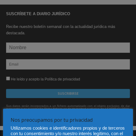
SUSCRÍBETE A DIARIO JURÍDICO
Recibe nuestro boletín semanal con la actualidad jurídica más
destacada.
He leído y acepto la Política de privacidad
Sus datos serán incorporados a un fichero automatizado con el objeto exclusivo de dar
respuesta a su suscripción Dicho fichero es de titularidad exclusiva de LEXDIR GLOBAL
S.L. y no será cedido a un tercero en ningún caso.
Nos preocupamos por tu privacidad
Utilizamos cookies e identificadores propios y de terceros
con tu consentimiento y/o nuestro interés legítimo, con el