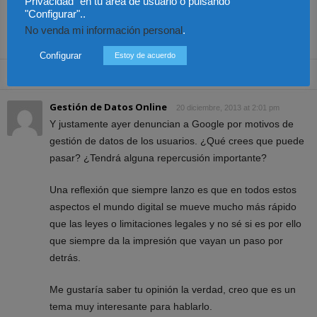
Privacidad" en tu área de usuario o pulsando
Justicia
afectados reclamar
Málaga
"Configurar"..
compensación?
No venda mi información personal
.
Configurar
Estoy de acuerdo
1 Comentario
Gestión de Datos Online
20 diciembre, 2013 at 2:01 pm
Y justamente ayer denuncian a Google por motivos de
gestión de datos de los usuarios. ¿Qué crees que puede
pasar? ¿Tendrá alguna repercusión importante?
Una reflexión que siempre lanzo es que en todos estos
aspectos el mundo digital se mueve mucho más rápido
que las leyes o limitaciones legales y no sé si es por ello
que siempre da la impresión que vayan un paso por
detrás.
Me gustaría saber tu opinión la verdad, creo que es un
tema muy interesante para hablarlo.