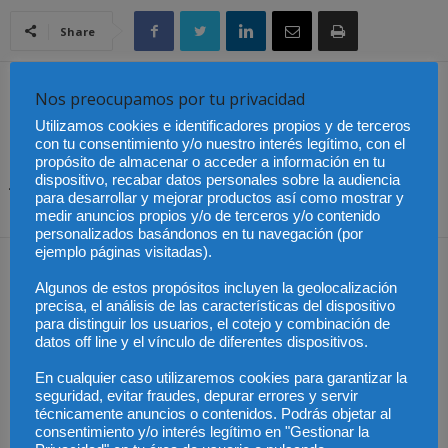
Share
Artículo anterior
Artículo siguiente
Nos preocupamos por tu privacidad
El ICAB conmemora el día
Las ejecuciones
Utilizamos cookies e identificadores propios y de terceros
de la Justicia gratuita
hipotecarias disparan el
con tu consentimiento y/o nuestro interés legítimo, con el
ofreciendo asesoramiento
aumento de la demanda
propósito de almacenar o acceder a información en tu
jurídico a la ciudadanía
del turno de oficio civil en
dispositivo, recabar datos personales sobre la audiencia
para desarrollar y mejorar productos así como mostrar y
Cataluña
medir anuncios propios y/o de terceros y/o contenido
personalizados basándonos en tu navegación (por
ejemplo páginas visitadas).
Artículos relacionados
Más del autor
Algunos de estos propósitos incluyen la geolocalización
precisa, el análisis de las características del dispositivo
para distinguir los usuarios, el cotejo y combinación de
datos off line y el vínculo de diferentes dispositivos.
En cualquier caso utilizaremos cookies para garantizar la
La Abogacía Catalana
Los trabajadores de
seguridad, evitar fraudes, depurar errores y servir
alerta del riesgo de que
Groundforce en el
los cambios en las
aeropuerto de
Especialización total:
técnicamente anuncios o contenidos. Podrás objetar al
plantillas judiciales
Barcelona inician
por qué TBF Abogados
consentimiento y/o interés legítimo en "Gestionar la
comprometan el
huelga indefinida:
es el referente en
funcionamiento de la
¿pueden los pasajeros
derecho laboral en