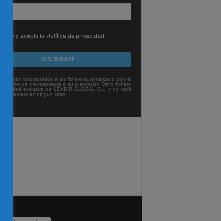
leído y acepto la Política de privacidad
tos serán incorporados a un fichero automatizado con el
exclusivo de dar respuesta a su suscripción Dicho fichero
titularidad exclusiva de LEXDIR GLOBAL S.L. y no será
 a un tercero en ningún caso.