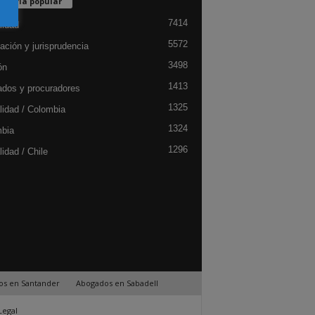
egoría popular
7414
lidad
5572
ación y jurisprudencia
3498
ón
1413
dos y procuradores
1325
lidad / Colombia
1324
bia
1296
idad / Chile
os en Santander
Abogados en Sabadell
Legal