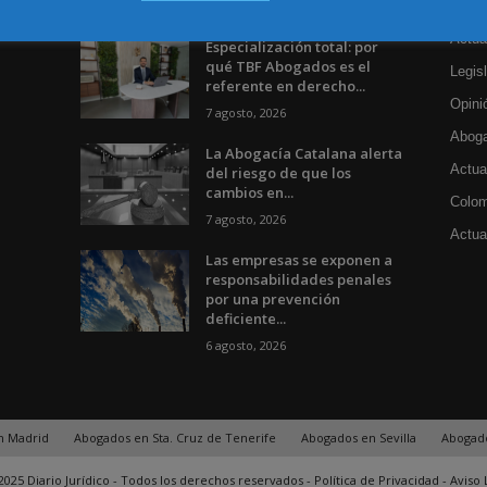
Incluso más noticias
Cat
Actua
Especialización total: por
qué TBF Abogados es el
Legisl
referente en derecho...
Opini
7 agosto, 2026
Aboga
La Abogacía Catalana alerta
Actua
del riesgo de que los
cambios en...
Colom
7 agosto, 2026
Actual
Las empresas se exponen a
responsabilidades penales
por una prevención
deficiente...
6 agosto, 2026
n Madrid
Abogados en Sta. Cruz de Tenerife
Abogados en Sevilla
Abogad
025 Diario Jurídico - Todos los derechos reservados -
Política de Privacidad
-
Aviso 