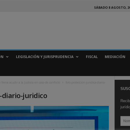
SÁBADO 8 AGOSTO, 2
ÓN
LEGISLACIÓN Y JURISPRUDENCIA
FISCAL
MEDIACIÓN
 frena acudir a la Justicia en caso de conflicto
foro-proteccion-juridica-diario-
SUSC
-diario-juridico
Recib
juríd