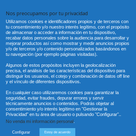
Nos preocupamos por tu privacidad
Utilizamos cookies e identificadores propios y de terceros con
He 
tu consentimiento y/o nuestro interés legítimo, con el propósito
de almacenar o acceder a información en tu dispositivo,
recabar datos personales sobre la audiencia para desarrollar y
mejorar productos así como mostrar y medir anuncios propios
y/o de terceros y/o contenido personalizados basándonos en
Sus da
objeto 
tu navegación (por ejemplo páginas visitadas).
es de 
cedido
Algunos de estos propósitos incluyen la geolocalización
precisa, el análisis de las características del dispositivo para
distinguir los usuarios, el cotejo y combinación de datos off line
y el vínculo de diferentes dispositivos.
En cualquier caso utilizaremos cookies para garantizar la
seguridad, evitar fraudes, depurar errores y servir
técnicamente anuncios o contenidos. Podrás objetar al
consentimiento y/o interés legítimo en "Gestionar la
Privacidad" en tu área de usuario o pulsando "Configurar"..
No venda mi información personal
.
Configurar
Estoy de acuerdo