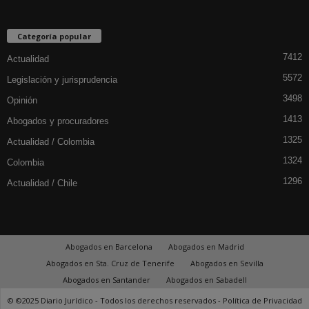
Categoría popular
7412
Actualidad
5572
Legislación y jurisprudencia
3498
Opinión
1413
Abogados y procuradores
1325
Actualidad / Colombia
1324
Colombia
1296
Actualidad / Chile
Abogados en Barcelona
Abogados en Madrid
Abogados en Sta. Cruz de Tenerife
Abogados en Sevilla
Abogados en Santander
Abogados en Sabadell
© ©2025 Diario Jurídico - Todos los derechos reservados -
Política de Privacidad