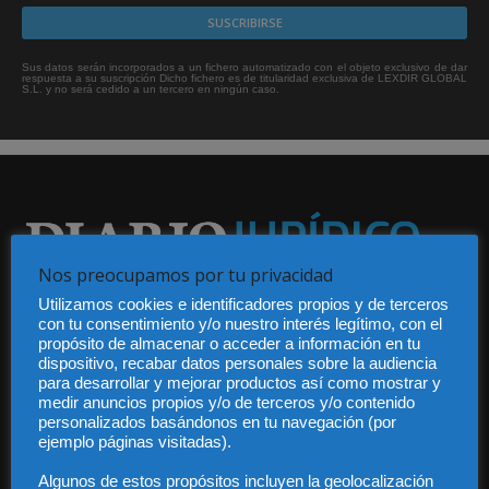
Sus datos serán incorporados a un fichero automatizado con el objeto exclusivo de dar
respuesta a su suscripción Dicho fichero es de titularidad exclusiva de LEXDIR GLOBAL
S.L. y no será cedido a un tercero en ningún caso.
Nos preocupamos por tu privacidad
Audiencia y Publicidad
Utilizamos cookies e identificadores propios y de terceros
con tu consentimiento y/o nuestro interés legítimo, con el
Quiénes somos
propósito de almacenar o acceder a información en tu
Legal
dispositivo, recabar datos personales sobre la audiencia
Privacidad
para desarrollar y mejorar productos así como mostrar y
Contacto
medir anuncios propios y/o de terceros y/o contenido
Guía Colaboradores
personalizados basándonos en tu navegación (por
ejemplo páginas visitadas).
Algunos de estos propósitos incluyen la geolocalización
Contáctanos:
info@diariojuridico.com