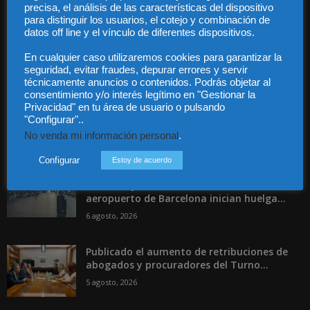
precisa, el análisis de las características del dispositivo
para distinguir los usuarios, el cotejo y combinación de
datos off line y el vínculo de diferentes dispositivos.
En cualquier caso utilizaremos cookies para garantizar la
seguridad, evitar fraudes, depurar errores y servir
técnicamente anuncios o contenidos. Podrás objetar al
Incluso más noticias
consentimiento y/o interés legítimo en "Gestionar la
Privacidad" en tu área de usuario o pulsando
Las empresas se exponen a
"Configurar"..
responsabilidades penales por una
No venda mi información personal
.
prevención deficiente...
6 agosto, 2026
Configurar
Estoy de acuerdo
Los trabajadores de Groundforce en el
aeropuerto de Barcelona inician huelga...
6 agosto, 2026
Publicado el aumento de retribuciones de
abogados y procuradores del Turno...
5 agosto, 2026