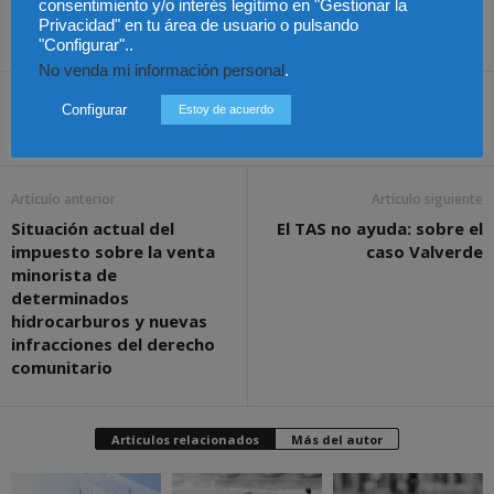
que corresponde a las empresas en las arcas de la seguridad
consentimiento y/o interés legítimo en "Gestionar la
Privacidad" en tu área de usuario o pulsando
social.
"Configurar"..
No venda mi información personal
.
Configurar
Estoy de acuerdo
Share
Artículo anterior
Artículo siguiente
Situación actual del
El TAS no ayuda: sobre el
impuesto sobre la venta
caso Valverde
minorista de
determinados
hidrocarburos y nuevas
infracciones del derecho
comunitario
Artículos relacionados
Más del autor