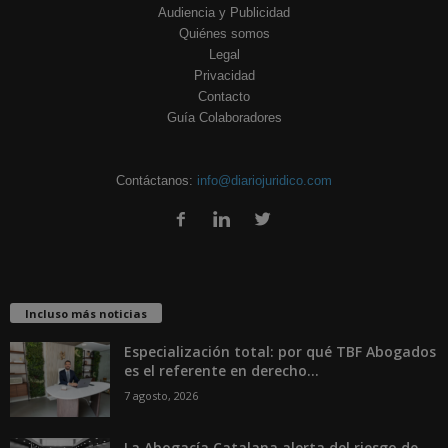
Audiencia y Publicidad
Quiénes somos
Legal
Privacidad
Contacto
Guía Colaboradores
Contáctanos:
info@diariojuridico.com
Incluso más noticias
Especialización total: por qué TBF Abogados
es el referente en derecho...
7 agosto, 2026
La Abogacía Catalana alerta del riesgo de