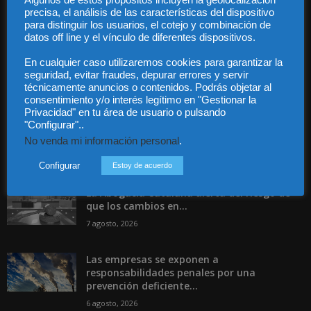
Algunos de estos propósitos incluyen la geolocalización
Contáctanos:
info@diariojuridico.com
precisa, el análisis de las características del dispositivo
para distinguir los usuarios, el cotejo y combinación de
datos off line y el vínculo de diferentes dispositivos.
En cualquier caso utilizaremos cookies para garantizar la
seguridad, evitar fraudes, depurar errores y servir
técnicamente anuncios o contenidos. Podrás objetar al
Incluso más noticias
consentimiento y/o interés legítimo en "Gestionar la
Privacidad" en tu área de usuario o pulsando
Especialización total: por qué TBF Abogados
"Configurar"..
es el referente en derecho...
No venda mi información personal
.
7 agosto, 2026
Configurar
Estoy de acuerdo
La Abogacía Catalana alerta del riesgo de
que los cambios en...
7 agosto, 2026
Las empresas se exponen a
responsabilidades penales por una
prevención deficiente...
6 agosto, 2026