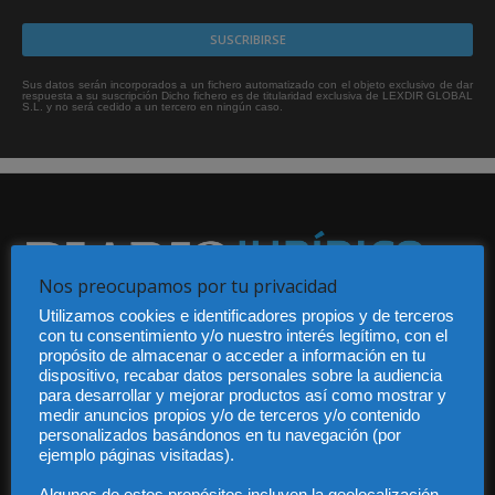
Sus datos serán incorporados a un fichero automatizado con el objeto exclusivo de dar
respuesta a su suscripción Dicho fichero es de titularidad exclusiva de LEXDIR GLOBAL
S.L. y no será cedido a un tercero en ningún caso.
Nos preocupamos por tu privacidad
Utilizamos cookies e identificadores propios y de terceros
Audiencia y Publicidad
con tu consentimiento y/o nuestro interés legítimo, con el
Quiénes somos
propósito de almacenar o acceder a información en tu
Legal
dispositivo, recabar datos personales sobre la audiencia
Privacidad
para desarrollar y mejorar productos así como mostrar y
Contacto
medir anuncios propios y/o de terceros y/o contenido
personalizados basándonos en tu navegación (por
Guía Colaboradores
ejemplo páginas visitadas).