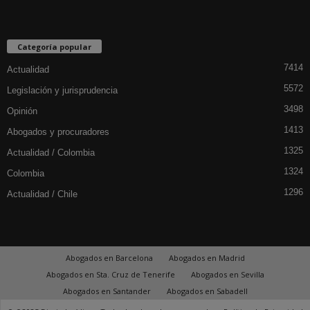
Categoría popular
7414
Actualidad
5572
Legislación y jurisprudencia
3498
Opinión
1413
Abogados y procuradores
1325
Actualidad / Colombia
1324
Colombia
1296
Actualidad / Chile
Abogados en Barcelona
Abogados en Madrid
Abogados en Sta. Cruz de Tenerife
Abogados en Sevilla
Abogados en Santander
Abogados en Sabadell