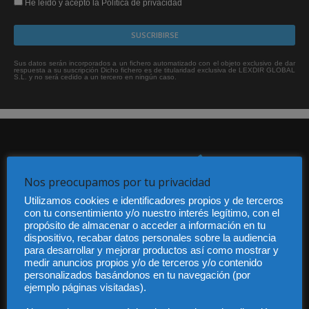
He leído y acepto la Política de privacidad
Sus datos serán incorporados a un fichero automatizado con el objeto exclusivo de dar
respuesta a su suscripción Dicho fichero es de titularidad exclusiva de LEXDIR GLOBAL
S.L. y no será cedido a un tercero en ningún caso.
Nos preocupamos por tu privacidad
Utilizamos cookies e identificadores propios y de terceros
Audiencia y Publicidad
con tu consentimiento y/o nuestro interés legítimo, con el
Quiénes somos
propósito de almacenar o acceder a información en tu
dispositivo, recabar datos personales sobre la audiencia
Legal
para desarrollar y mejorar productos así como mostrar y
Privacidad
medir anuncios propios y/o de terceros y/o contenido
Contacto
personalizados basándonos en tu navegación (por
Guía Colaboradores
ejemplo páginas visitadas).