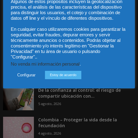
Algunos de estos propósitos incluyen la geolocalización
precisa, el análisis de las características del dispositivo
Contáctanos:
info@diariojuridico.com
para distinguir los usuarios, el cotejo y combinación de
datos off line y el vínculo de diferentes dispositivos.
En cualquier caso utilizaremos cookies para garantizar la
seguridad, evitar fraudes, depurar errores y servir
técnicamente anuncios o contenidos. Podrás objetar al
consentimiento y/o interés legítimo en "Gestionar la
Incluso más noticias
Privacidad" en tu área de usuario o pulsando
"Configurar"..
Publicado el aumento de retribuciones de
No venda mi información personal
.
abogados y procuradores del Turno...
5 agosto, 2026
Configurar
Estoy de acuerdo
De la confianza al control: el riesgo de
compartir ubicación con...
5 agosto, 2026
Colombia – Proteger la vida desde la
fecundación
4 agosto, 2026