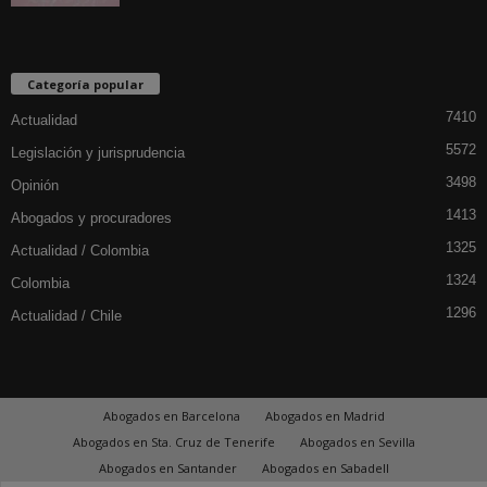
Categoría popular
7410
Actualidad
5572
Legislación y jurisprudencia
3498
Opinión
1413
Abogados y procuradores
1325
Actualidad / Colombia
1324
Colombia
1296
Actualidad / Chile
Abogados en Barcelona
Abogados en Madrid
Abogados en Sta. Cruz de Tenerife
Abogados en Sevilla
Abogados en Santander
Abogados en Sabadell