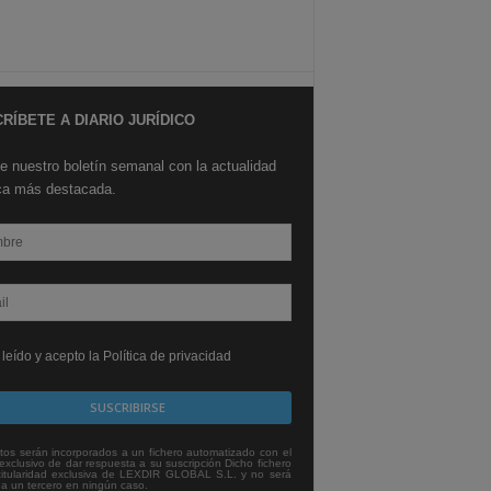
RÍBETE A DIARIO JURÍDICO
e nuestro boletín semanal con la actualidad
ica más destacada.
leído y acepto la Política de privacidad
tos serán incorporados a un fichero automatizado con el
exclusivo de dar respuesta a su suscripción Dicho fichero
titularidad exclusiva de LEXDIR GLOBAL S.L. y no será
 a un tercero en ningún caso.