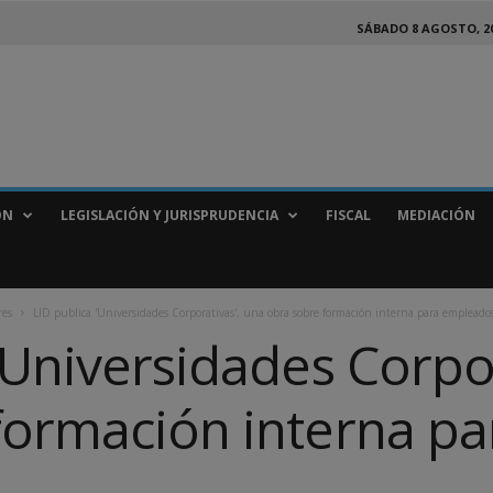
SÁBADO 8 AGOSTO, 2
ÓN
LEGISLACIÓN Y JURISPRUDENCIA
FISCAL
MEDIACIÓN
res
LID publica 'Universidades Corporativas', una obra sobre formación interna para empleado
'Universidades Corpo
formación interna pa