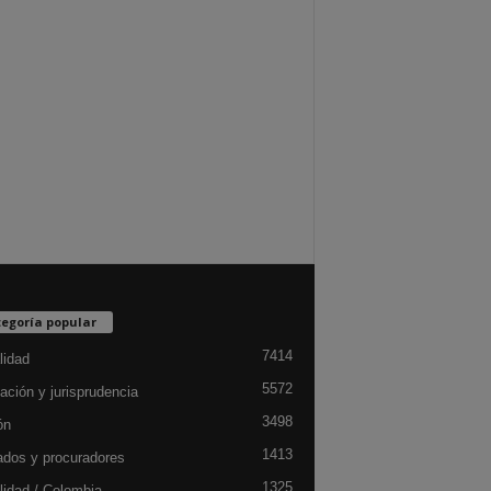
egoría popular
7414
lidad
5572
ación y jurisprudencia
3498
ón
1413
dos y procuradores
1325
lidad / Colombia