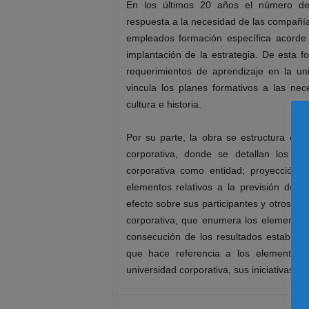
En los últimos 20 años el número de
respuesta a la necesidad de las compañía
empleados formación específica acorde 
implantación de la estrategia. De esta f
requerimientos de aprendizaje en la un
vincula los planes formativos a las ne
cultura e historia.
Por su parte, la obra se estructura en
corporativa, donde se detallan los el
corporativa como entidad; proyección d
elementos relativos a la previsión de l
efecto sobre sus participantes y otros gr
corporativa, que enumera los elementos c
consecución de los resultados establecid
que hace referencia a los elementos 
universidad corporativa, sus iniciativas y 