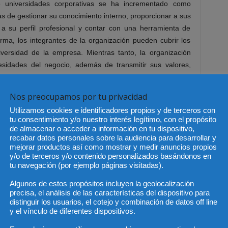
 universidades corporativas se ha incrementado como
s de gestionar su conocimiento interno, proporcionar a sus
a su perfil profesional y contar con una herramienta de
orma, los integrantes de la organización pueden cubrir los
iversidad de la empresa. Mientras tanto, la organización
cesidades del negocio, además de transmitir sus valores,
Nos preocupamos por tu privacidad
 cuatro grandes apartados: fundamentos de la universidad
Utilizamos cookies e identificadores propios y de terceros con
ementos básicos para la constitución de la universidad
tu consentimiento y/o nuestro interés legítimo, con el propósito
e la universidad corporativa, que hace referencia a los
de almacenar o acceder a información en tu dispositivo,
recabar datos personales sobre la audiencia para desarrollar y
a actividad de la universidad corporativa, así como de su
mejorar productos así como mostrar y medir anuncios propios
upos de interés (stakeholders); operativad de la universidad
y/o de terceros y/o contenido personalizados basándonos en
lave para el funcionamiento diario de la universidad y la
tu navegación (por ejemplo páginas visitadas).
os; y difusión del proyecto de la universidad corporativa,
Algunos de estos propósitos incluyen la geolocalización
relacionados con la promoción interna y externa de la
precisa, el análisis de las características del dispositivo para
sus defectos.
distinguir los usuarios, el cotejo y combinación de datos off line
y el vínculo de diferentes dispositivos.