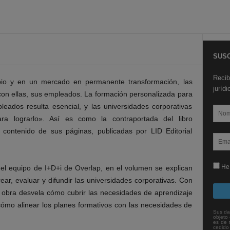
SUSC
Recib
io y en un mercado en permanente transformación, las
juríd
con ellas, sus empleados. La formación personalizada para
eados resulta esencial, y las universidades corporativas
a lograrlo». Así es como la contraportada del libro
l contenido de sus páginas, publicadas por LID Editorial
He 
del equipo de I+D+i de Overlap, en el volumen se explican
ear, evaluar y difundir las universidades corporativas. Con
 obra desvela cómo cubrir las necesidades de aprendizaje
ómo alinear los planes formativos con las necesidades de
Sus da
objeto 
es de 
cedido