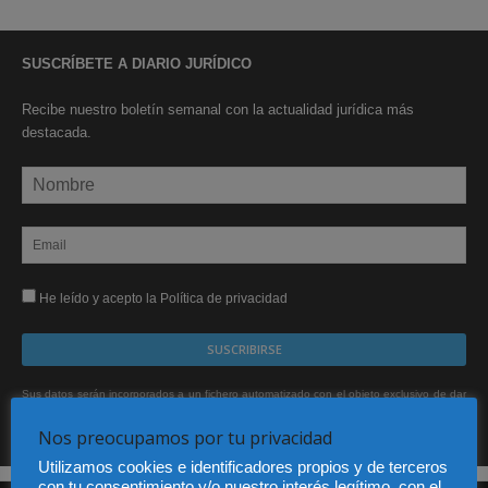
SUSCRÍBETE A DIARIO JURÍDICO
Recibe nuestro boletín semanal con la actualidad jurídica más
destacada.
He leído y acepto la Política de privacidad
Sus datos serán incorporados a un fichero automatizado con el objeto exclusivo de dar
respuesta a su suscripción Dicho fichero es de titularidad exclusiva de LEXDIR GLOBAL
S.L. y no será cedido a un tercero en ningún caso.
Nos preocupamos por tu privacidad
Utilizamos cookies e identificadores propios y de terceros
con tu consentimiento y/o nuestro interés legítimo, con el