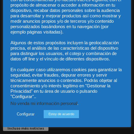
propósito de almacenar o acceder a información en tu
dispositivo, recabar datos personales sobre la audiencia
para desarrollar y mejorar productos así como mostrar y
medir anuncios propios y/o de terceros y/o contenido
personalizados basándonos en tu navegación (por
ejemplo páginas visitadas).
Audiencia y Publicidad
Algunos de estos propósitos incluyen la geolocalización
Quiénes somos
precisa, el análisis de las características del dispositivo
Legal
para distinguir los usuarios, el cotejo y combinación de
Privacidad
datos off line y el vínculo de diferentes dispositivos.
Contacto
En cualquier caso utilizaremos cookies para garantizar la
Guía Colaboradores
seguridad, evitar fraudes, depurar errores y servir
técnicamente anuncios o contenidos. Podrás objetar al
consentimiento y/o interés legítimo en "Gestionar la
Contáctanos:
info@diariojuridico.com
Privacidad" en tu área de usuario o pulsando
"Configurar"..
No venda mi información personal
.
Configurar
Estoy de acuerdo
Incluso más noticias