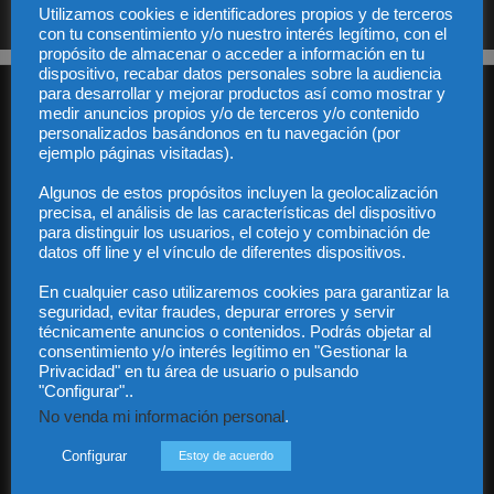
Utilizamos cookies e identificadores propios y de terceros
con tu consentimiento y/o nuestro interés legítimo, con el
propósito de almacenar o acceder a información en tu
dispositivo, recabar datos personales sobre la audiencia
para desarrollar y mejorar productos así como mostrar y
medir anuncios propios y/o de terceros y/o contenido
personalizados basándonos en tu navegación (por
ejemplo páginas visitadas).
Algunos de estos propósitos incluyen la geolocalización
Audiencia y Publicidad
precisa, el análisis de las características del dispositivo
para distinguir los usuarios, el cotejo y combinación de
Quiénes somos
datos off line y el vínculo de diferentes dispositivos.
Legal
Privacidad
En cualquier caso utilizaremos cookies para garantizar la
Contacto
seguridad, evitar fraudes, depurar errores y servir
Guía Colaboradores
técnicamente anuncios o contenidos. Podrás objetar al
consentimiento y/o interés legítimo en "Gestionar la
Privacidad" en tu área de usuario o pulsando
"Configurar"..
Contáctanos:
info@diariojuridico.com
No venda mi información personal
.
Configurar
Estoy de acuerdo