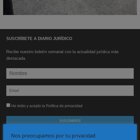
SUSCRÍBETE A DIARIO JURÍDICO
Recibe nuestro boletín semanal con la actualidad jurídica más
destacada.
He leído y acepto la Política de privacidad
Sus datos serán incorporados a un fichero automatizado con el objeto exclusivo de dar
Nos preocupamos por tu privacidad
respuesta a su suscripción Dicho fichero es de titularidad exclusiva de LEXDIR GLOBAL
S.L. y no será cedido a un tercero en ningún caso.