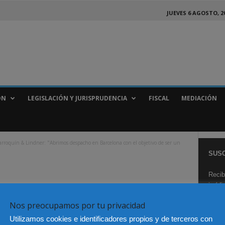
JUEVES 6 AGOSTO, 2
ÓN
LEGISLACIÓN Y JURISPRUDENCIA
FISCAL
MEDIACIÓN
 Marroquín & Lindner: "Abrimos despacho en Barcelona con el objetivo de ser un
SUSC
Recib
juríd
Nos preocupamos por tu privacidad
Utilizamos cookies e identificadores propios y de terceros con