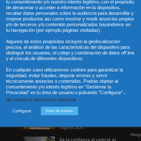
tu consentimiento y/o nuestro interés legítimo, con el propósito
de almacenar o acceder a información en tu dispositivo,
recabar datos personales sobre la audiencia para desarrollar y
mejorar productos así como mostrar y medir anuncios propios
He 
y/o de terceros y/o contenido personalizados basándonos en
tu navegación (por ejemplo páginas visitadas).
Algunos de estos propósitos incluyen la geolocalización
precisa, el análisis de las características del dispositivo para
Sus da
distinguir los usuarios, el cotejo y combinación de datos off line
objeto 
es de 
y el vínculo de diferentes dispositivos.
cedido
En cualquier caso utilizaremos cookies para garantizar la
seguridad, evitar fraudes, depurar errores y servir
técnicamente anuncios o contenidos. Podrás objetar al
consentimiento y/o interés legítimo en "Gestionar la
Privacidad" en tu área de usuario o pulsando "Configurar"..
Incluso más noticias
Cat
No venda mi información personal
.
Actua
Publicado el aumento de
Configurar
Estoy de acuerdo
retribuciones de abogados y
Legisl
procuradores del Turno...
Opini
5 agosto, 2026
Aboga
De la confianza al control: el