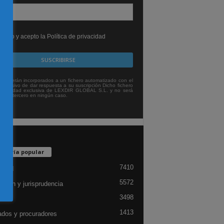
leído y acepto la Política de privacidad
tos serán incorporados a un fichero automatizado con el
exclusivo de dar respuesta a su suscripción Dicho fichero
titularidad exclusiva de LEXDIR GLOBAL S.L. y no será
 a un tercero en ningún caso.
egoría popular
7410
lidad
5572
ación y jurisprudencia
3498
ón
1413
dos y procuradores